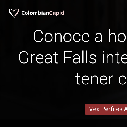
Conoce a h
Great Falls int
tener c
Vea Perfiles 