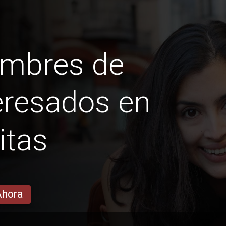
ombres de
eresados ​​en
itas
Ahora