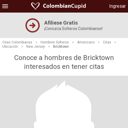
Ingresar
Afiliese Gratis
¡Conozca Solteros Colombianos!
Citas Colombianas
>
Hombres Solteros
>
Americano
>
Citas
>
Ubicación
>
New Jersey
>
Bricktown
Conoce a hombres de Bricktown
interesados ​​en tener citas