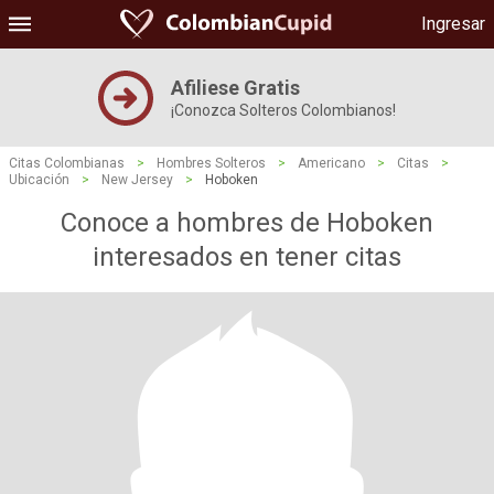
Ingresar
Afiliese Gratis
¡Conozca Solteros Colombianos!
Citas Colombianas
>
Hombres Solteros
>
Americano
>
Citas
>
Ubicación
>
New Jersey
>
Hoboken
Conoce a hombres de Hoboken
interesados ​​en tener citas