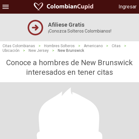
Ingresar
Afiliese Gratis
¡Conozca Solteros Colombianos!
Citas Colombianas
>
Hombres Solteros
>
Americano
>
Citas
>
Ubicación
>
New Jersey
>
New Brunswick
Conoce a hombres de New Brunswick
interesados ​​en tener citas