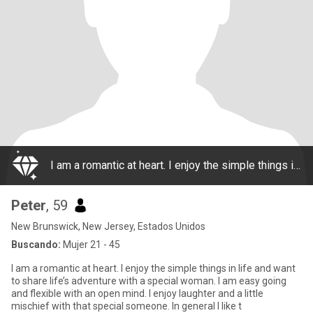
I am a romantic at heart. I enjoy the simple things in life and want to share life’s adventure with a special woman. I am easy going and flexible with an open mind. I enjoy laughter and a little mischief with that special someone. In general I like t
Peter
, 59
New Brunswick, New Jersey, Estados Unidos
Buscando:
Mujer 21 - 45
I am a romantic at heart. I enjoy the simple things in life and want
to share life’s adventure with a special woman. I am easy going
and flexible with an open mind. I enjoy laughter and a little
mischief with that special someone. In general I like t