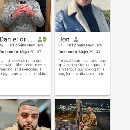
Daniel or Dan
Jon
42
•
Parsippany, New Jersey, Estados Unidos
34
•
Parsippany, New Jersey, Estados Unidos
Buscando:
Mujer 20 - 37
Buscando:
Mujer 29 - 33
I am a hopeless romantic
I’m deaf I can’t hear and read
introvert. I like sports, movies,
lip America Sign Language I
reading, and exercising. I
am serious guy looking for a
enjoy nature and I am looking
long term relationship. I am
for someone ideologically
an artist. for more info
aligned to spend my life with.
And I will be in Cucuta in
February.