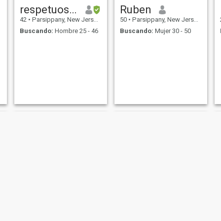
respetuoso y compresivo
Ruben
42
•
Parsippany, New Jersey, Estados Unidos
50
•
Parsippany, New Jersey, Estados Unidos
Buscando:
Hombre 25 - 46
Buscando:
Mujer 30 - 50
Lucas
Mystery