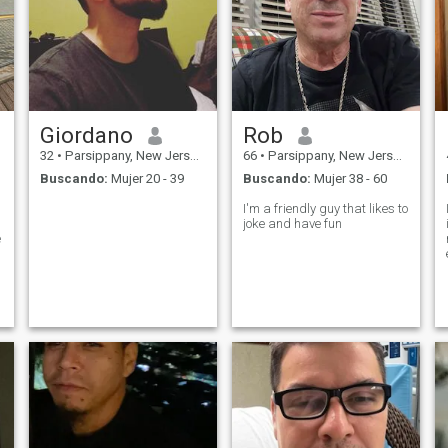
Giordano
Rob
32
•
Parsippany, New Jersey, Estados Unidos
66
•
Parsippany, New Jersey, Estados Unidos
Buscando:
Mujer 20 - 39
Buscando:
Mujer 38 - 60
I'm a friendly guy that likes to
joke and have fun
e