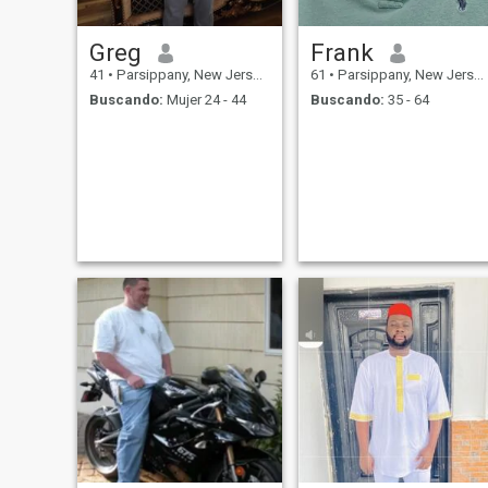
Greg
Frank
41
•
Parsippany, New Jersey, Estados Unidos
61
•
Parsippany, New Jersey, Estados Unidos
Buscando:
Mujer 24 - 44
Buscando:
35 - 64