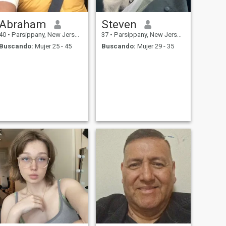
Abraham
Steven
40
•
Parsippany, New Jersey, Estados Unidos
37
•
Parsippany, New Jersey, Estados Unidos
Buscando:
Mujer 25 - 45
Buscando:
Mujer 29 - 35