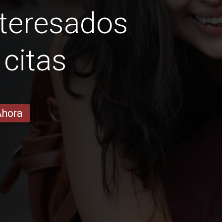
eresados ​​
 citas
Ahora