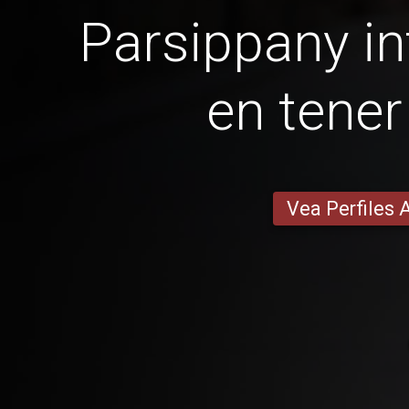
Parsippany int
en tener
Vea Perfiles 