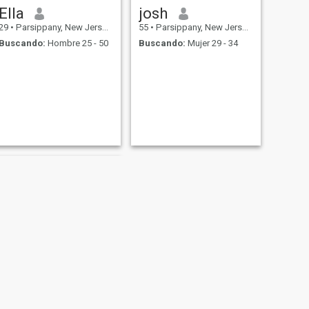
Ella
josh
29
•
Parsippany, New Jersey, Estados Unidos
55
•
Parsippany, New Jersey, Estados Unidos
Buscando:
Hombre 25 - 50
Buscando:
Mujer 29 - 34
SIGUIENTE
Maikol