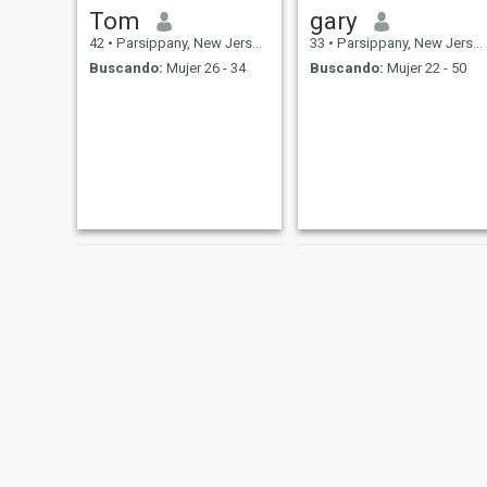
Tom
gary
42
•
Parsippany, New Jersey, Estados Unidos
33
•
Parsippany, New Jersey, Estados Unidos
Buscando:
Mujer 26 - 34
Buscando:
Mujer 22 - 50
tommy
Naser