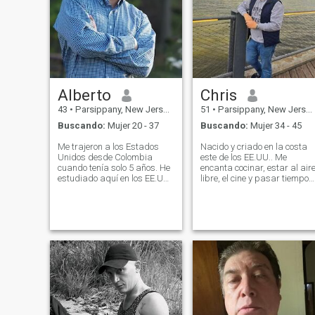
Alberto
Chris
43
•
Parsippany, New Jersey, Estados Unidos
51
•
Parsippany, New Jersey, Estados Unidos
Buscando:
Mujer 20 - 37
Buscando:
Mujer 34 - 45
Me trajeron a los Estados
Nacido y criado en la costa
Unidos desde Colombia
este de los EE.UU.. Me
cuando tenía solo 5 años. He
encanta cocinar, estar al air
estudiado aquí en los EE.UU.
libre, el cine y pasar tiempo
Y es mi madre adoptiva y mi
con la familia y amigos.
hogar - ¡aprecio y amo
mucho EE.UU.! Todavía amo
a mi madre natural
Colombia, ¡muchísimo! Ahora
tengo múltiples negocios y
soy un hombre feliz,
divertido, optimista y
apasionado. Me gusta
cuidarme con ejercicio y
verme y sentirme bien, pero lo
más importante es ser