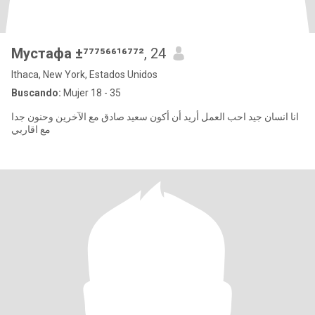
Мустафа ±⁷⁷⁷⁵⁶⁶¹⁶⁷⁷²
, 24
Ithaca, New York, Estados Unidos
Buscando:
Mujer 18 - 35
انا انسان جيد احب العمل أريد أن أكون سعيد صادق مع الآخرين وحنون جدا
مع اقاربي