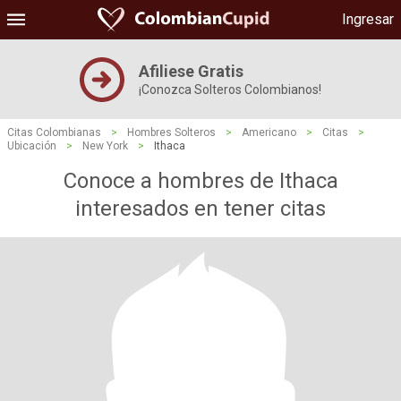
Ingresar
Afiliese Gratis
¡Conozca Solteros Colombianos!
Citas Colombianas
>
Hombres Solteros
>
Americano
>
Citas
>
Ubicación
>
New York
>
Ithaca
Conoce a hombres de Ithaca
interesados ​​en tener citas