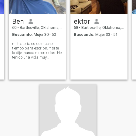
Ben
ektor
60
•
Bartlesville, Oklahoma, Estados Unidos
58
•
Bartlesville, Oklahoma, Estados Unidos
Buscando:
Mujer 30 - 50
Buscando:
Mujer 33 - 51
mi historia es de mucho
tiempo para escribir. Y si te
lo dije. nunca me creerías. He
tenido una vida muy
interesante. en todo el
mundo. Ahora solo quiero
establecerme. y vivir mi vida
en paz y felicidad. ven a
unirte a mí.