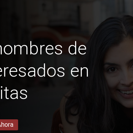
 hombres de
eresados ​​en
itas
Ahora