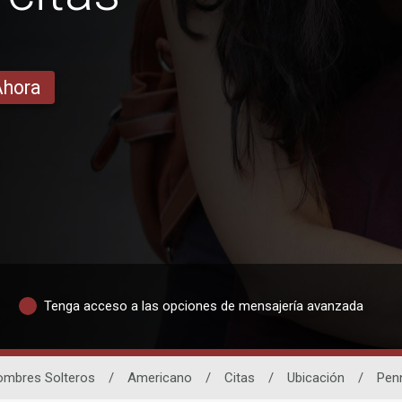
Ahora
Tenga acceso a las opciones de mensajería avanzada
ombres Solteros
/
Americano
/
Citas
/
Ubicación
/
Pen