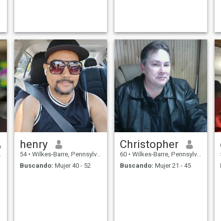
vida de nuevo
henry
Christopher
54
•
Wilkes-Barre, Pennsylvania, Estados Unidos
60
•
Wilkes-Barre, Pennsylvania, Estados Unidos
Buscando:
Mujer 40 - 52
Buscando:
Mujer 21 - 45