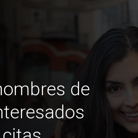
 hombres de
teresados ​​
 citas