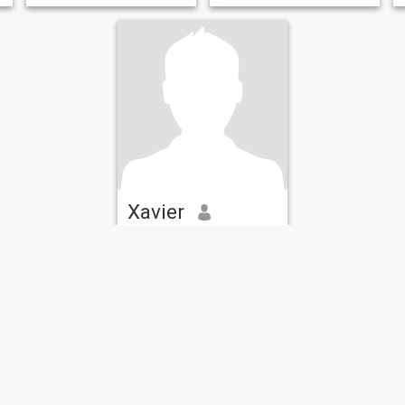
Xavier
26
•
Wilkes-Barre, Pennsylvania, Estados Unidos
Buscando:
Mujer 19 - 67