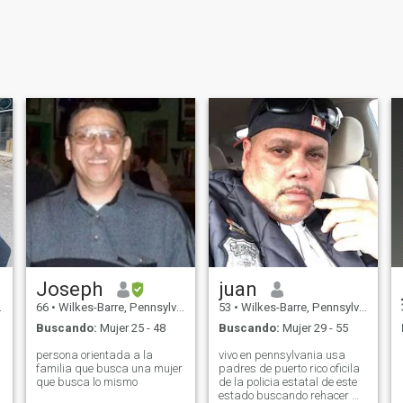
Joseph
juan
66
•
Wilkes-Barre, Pennsylvania, Estados Unidos
53
•
Wilkes-Barre, Pennsylvania, Estados Unidos
Buscando:
Mujer 25 - 48
Buscando:
Mujer 29 - 55
persona orientada a la
vivo en pennsylvania usa
familia que busca una mujer
padres de puerto rico oficila
que busca lo mismo
de la policia estatal de este
estado buscando rehacer mi