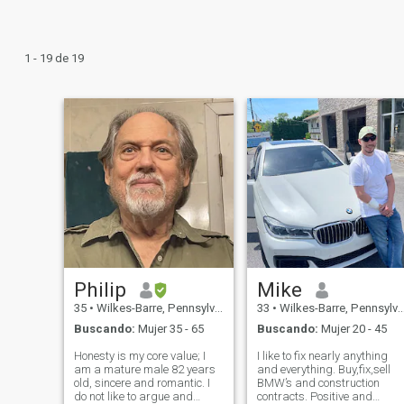
1 - 19 de 19
Philip
Mike
35
•
Wilkes-Barre, Pennsylvania, Estados Unidos
33
•
Wilkes-Barre, Pennsylvania, Estados Unidos
Buscando:
Mujer 35 - 65
Buscando:
Mujer 20 - 45
Honesty is my core value; I
I like to fix nearly anything
am a mature male 82 years
and everything. Buy,fix,sell
old, sincere and romantic. I
BMW’s and construction
do not like to argue and
contracts. Positive and