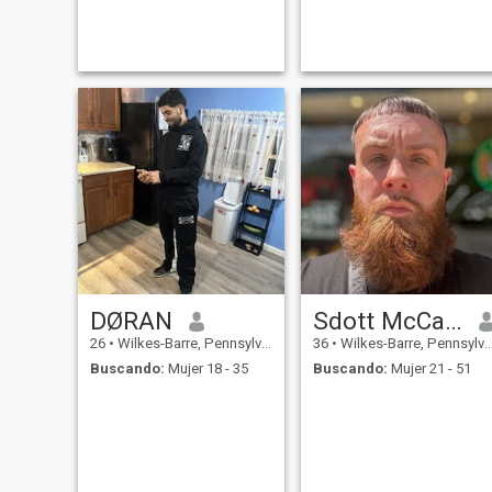
would rather sit down and
grateful for every day I wake
hold hands to discuss any
up, loyal, happy, grateful,
problems with a little bit of
respectful, loving, extremely
humor and affection. I'm not
motivated, renovating my
into sports, but I love nature
house, looking for someone
who
DØRAN
Sdott McCarthy
26
•
Wilkes-Barre, Pennsylvania, Estados Unidos
36
•
Wilkes-Barre, Pennsylvania, Estados Unidos
Buscando:
Mujer 18 - 35
Buscando:
Mujer 21 - 51