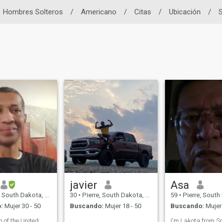
Hombres Solteros
/
Americano
/
Citas
/
Ubicación
/
S
javier
Asa
th Dakota, Estados Unidos
30
•
Pierre, South Dakota, Estados Unidos
59
•
Pierre, South Dakota, 
:
Mujer 30 - 50
Buscando:
Mujer 18 - 50
Buscando:
Mujer 
en of the United
I'm Lakota from S