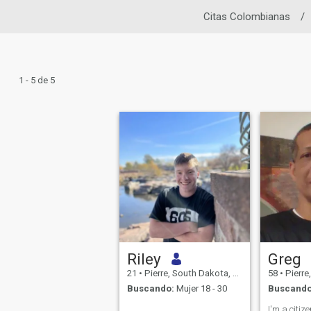
Citas Colombianas
/
1 - 5 de 5
Riley
Greg
21
•
Pierre, South Dakota, Estados Unidos
58
•
Pierre, Sou
Buscando:
Mujer 18 - 30
Buscando
I'm a citiz