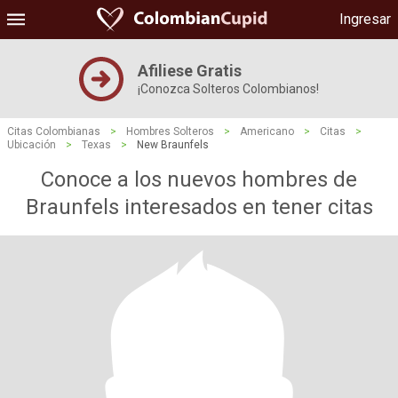
Ingresar
Afiliese Gratis
¡Conozca Solteros Colombianos!
Citas Colombianas
>
Hombres Solteros
>
Americano
>
Citas
>
Ubicación
>
Texas
>
New Braunfels
Conoce a los nuevos hombres de
Braunfels interesados ​​en tener citas