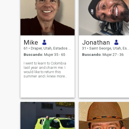
Mike
Jonathan
61
•
Draper, Utah, Estados Unidos
31
•
Saint George, Utah, Estados Unidos
Buscando:
Mujer 35 - 65
Buscando:
Mujer 27 - 36
I went to learn to Colombia
last year and charm me. I
would like to return this
summer and i knew more
time (3-4 meses). I am gringo
but i am very well into the
español.