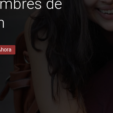
ombres de
h
Ahora