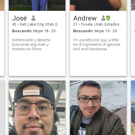
José
Andrew
42
•
Salt Lake City, Utah, Estados Unidos
21
•
Tooele, Utah, Estados Unidos
Buscando:
Mujer 18 - 35
Buscando:
Mujer 19 - 29
hombre echo y derecho
I’m a pretty cool guy. a little
buscando algo bien y
bit of ingredients of genuine,
honesto sin filtros
chill and handsome.