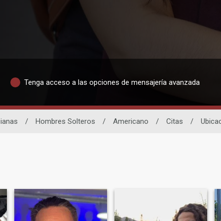
Tenga acceso a las opciones de mensajería avanzada
ianas
/
Hombres Solteros
/
Americano
/
Citas
/
Ubica