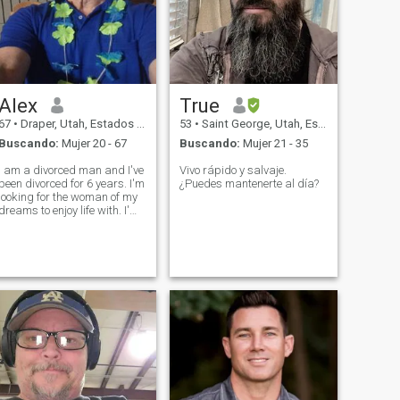
Alex
True
67
•
Draper, Utah, Estados Unidos
53
•
Saint George, Utah, Estados Unidos
Buscando:
Mujer 20 - 67
Buscando:
Mujer 21 - 35
I am a divorced man and I've
Vivo rápido y salvaje.
been divorced for 6 years. I'm
¿Puedes mantenerte al día?
looking for the woman of my
dreams to enjoy life with. I'm
coming down on a
paragliding trip to fly 50 to
100 Mile flights on a pair of
glider in Cali in February. I
would love to dance with