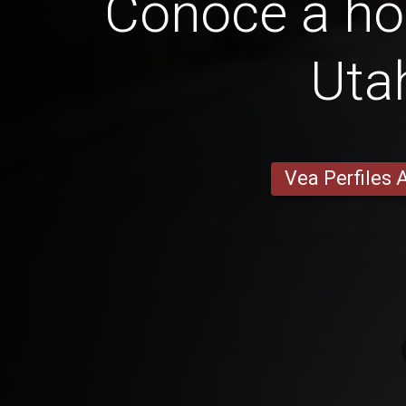
Conoce a h
Uta
Vea Perfiles 