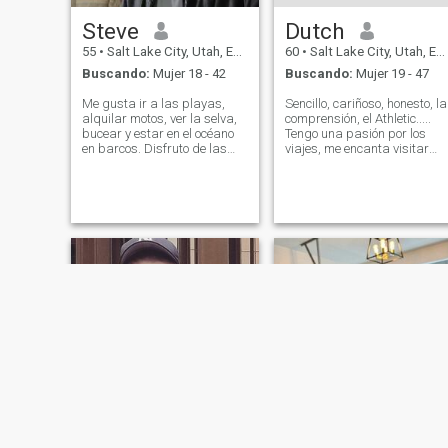
Steve
Dutch
55
•
Salt Lake City, Utah, Estados Unidos
60
•
Salt Lake City, Utah, Estados Unidos
Buscando:
Mujer 18 - 42
Buscando:
Mujer 19 - 47
Me gusta ir a las playas,
Sencillo, cariñoso, honesto, la
alquilar motos, ver la selva,
comprensión, el Athletic.....
bucear y estar en el océano
Tengo una pasión por los
en barcos. Disfruto de las
viajes, me encanta visitar
actividades al aire libre
nuevos lugares y conocer
diferentes culturas...