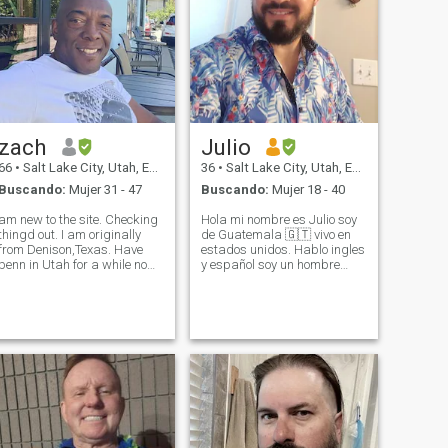
zach
Julio
66
•
Salt Lake City, Utah, Estados Unidos
36
•
Salt Lake City, Utah, Estados Unidos
Buscando:
Mujer 31 - 47
Buscando:
Mujer 18 - 40
am new to the site. Checking
Hola mi nombre es Julio soy
thingd out. I am originally
de Guatemala 🇬🇹 vivo en
rom Denison,Texas. Have
estados unidos. Hablo ingles
benn in Utah for a while now.
y español soy un hombre
Looking to meet someone
tranquilo, honesto,
intetesting. I enjoy beening
trabajador, sociable me
outside and staying active.
gusta convivir y pasarla
Park City is one of my
bien. Quiero conocer
favorite places to hangout.
personas y ampliar mi
circulo de amistades. Me
encant