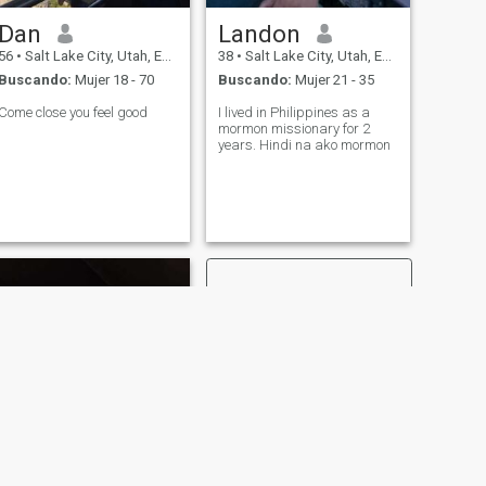
Dan
Landon
56
•
Salt Lake City, Utah, Estados Unidos
38
•
Salt Lake City, Utah, Estados Unidos
Buscando:
Mujer 18 - 70
Buscando:
Mujer 21 - 35
Come close you feel good
I lived in Philippines as a
mormon missionary for 2
years. Hindi na ako mormon
SIGUIENTE