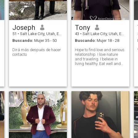
y
y
Joseph
Tony
51
•
Salt Lake City, Utah, Estados Unidos
43
•
Salt Lake City, Utah, Estados Unidos
Buscando:
Mujer 35 - 50
Buscando:
Mujer 18 - 28
s
Dirá más después de hacer
Hope to find love and serious
contacto
relationship. I love nature
and traveling. I believe in
living healthy. Eat well and
o
exercise.
e
y