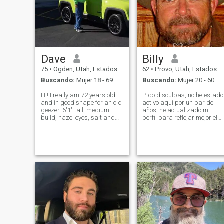
Dave
Billy
75
•
Ogden, Utah, Estados Unidos
62
•
Provo, Utah, Estados Unidos
Buscando:
Mujer 18 - 69
Buscando:
Mujer 20 - 60
Hi! I really am 72 years old
Pido disculpas, no he estado
and in good shape for an old
activo aquí por un par de
geezer. 6'1" tall, medium
años, he actualizado mi
build, hazel eyes, salt and
perfil para reflejar mejor el
pepper hair (father time is
presente. Soy diversa,
turning it more to salt these
prefiero la naturaleza para
days). I can lick my eyebrows
recargar mi alma. Pasar los
(Ha!! Just kidding). Sharing
veranos acampando con mi
and giving each other
familia, amigos o mis perros
Disfruta de la cultura, la
historia, la tecnología, la
danza, las personas y los
puntos de vista alternativos.
Soy un empático, así que
siento más que la persona
promedio. Casado una vez,
durante 30 años, mi divorcio
fue definitivo en febrero de