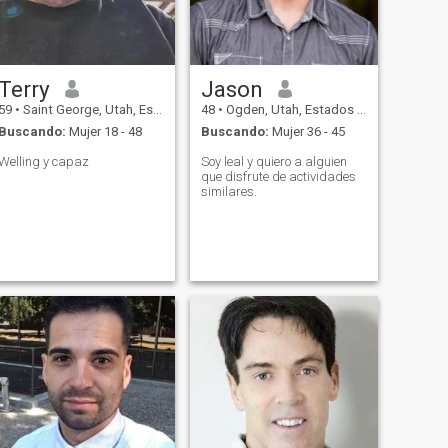
Terry
Jason
59
•
Saint George, Utah, Estados Unidos
48
•
Ogden, Utah, Estados Unidos
Buscando:
Mujer 18 - 48
Buscando:
Mujer 36 - 45
Welling y capaz
Soy leal y quiero a alguien
que disfrute de actividades
similares.