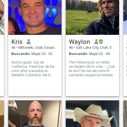
Kris
Waylon
46
•
Millcreek, Utah, Estados Unidos
46
•
Salt Lake City, Utah, Estados Unidos
Buscando:
Mujer 25 - 35
Buscando:
Mujer 22 - 49
Mucho gusto. Soy de
The Following es un relato
California. Pasé tres de los
verdadero de mi vida. - ¿Qué
cinco años pasados en
es eso? No me veo como el
f
Medellín Colombia. Me lo
cantante vaquero promedio,
pasé súper pero me tocó
admito que he tomado cosas
volver a trabajar y invertirme
que nunca debería haber
en este próximo capítulo.
tomado, puedes leer una
Obvio que hablo inglés.. me
historia diferente, en muchos
fascina mejorar el español,
libros diferentes, pero incluso
por eso ingresé acá
entonces no sabrás
realmente, cómo fue hace
mucho tiempo