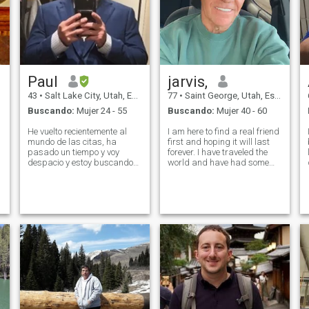
Paul
jarvis,
43
•
Salt Lake City, Utah, Estados Unidos
77
•
Saint George, Utah, Estados Unidos
Buscando:
Mujer 24 - 55
Buscando:
Mujer 40 - 60
He vuelto recientemente al
I am here to find a real friend
mundo de las citas, ha
first and hoping it will last
pasado un tiempo y voy
forever. I have traveled the
despacio y estoy buscando
world and have had some
algo divertido para probar.
very special and memorable
Soy más introvertido, así que
experiences with the people. I
podría necesitar un pequeño
treat ALL people with respect
empujón en las cosas. He
and especially the good
.
sido un instructor, pero
MOTHER I love to be
también soy un buen oyente.
Yo tengo una suerte extraña,
¿sabes?