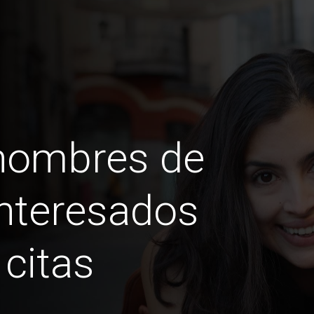
 hombres de
teresados ​​
 citas