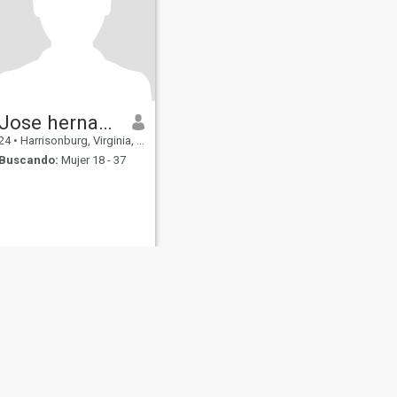
Jose hernandez
24
•
Harrisonburg, Virginia, Estados Unidos
Buscando:
Mujer 18 - 37
s
Seguridad en Citas
Mapa del Sitio
Normas de la Comunidad