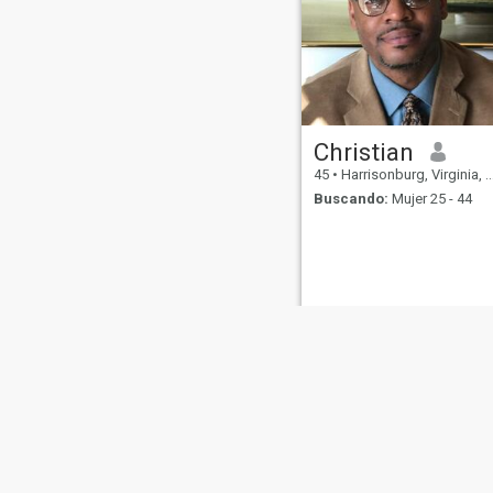
Christian
45
•
Harrisonburg, Virginia, Estados Unidos
Buscando:
Mujer 25 - 44
Sobre Nosotros
Contáctenos
Historias Exitosas
Términos 