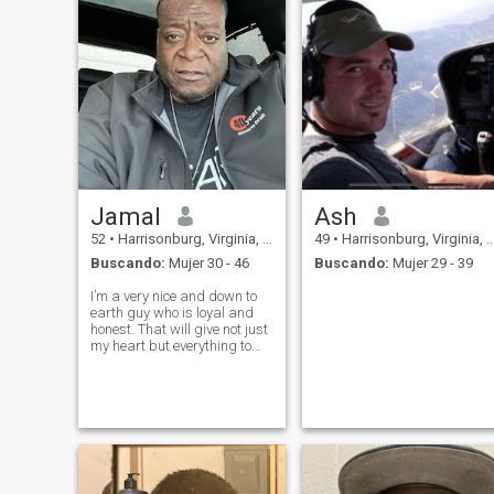
Jamal
Ash
52
•
Harrisonburg, Virginia, Estados Unidos
49
•
Harrisonburg, Virginia, Estados Unidos
Buscando:
Mujer 30 - 46
Buscando:
Mujer 29 - 39
I’m a very nice and down to
earth guy who is loyal and
honest. That will give not just
my heart but everything to
make my woman happy.