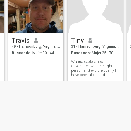
Travis
Tiny
49
•
Harrisonburg, Virginia, Estados Unidos
31
•
Harrisonburg, Virginia, Estados Unidos
Buscando:
Mujer 30 - 44
Buscando:
Mujer 25 - 70
Wanna explore new
adventures with the right
person and explore openly I
have been alone and
sheltered for years now and
I'm ready to be adventurous
de Uso
Política de Devoluciones
Política de privacidad
Política de cookie