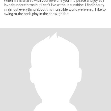
When life is shared with your love one you find peace and joy so I
love thunderstorms but I can’t live without sunshine. I find beauty
in almost everything about this incredible world we live in… I like to
swing at the park, play in the snow, go the