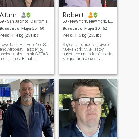
Atum
Robert
59
•
San Jacinto, California, Estados Unidos
50
•
New York, New York, Estados Unidos
Buscando:
Mujer 25 - 50
Buscando:
Mujer 29 - 52
Peso:
114 kg (251 lb)
Peso:
116 kg (255 lb)
I love Jazz, Hip Hop, Neo Soul
Soy estadounidense, vivo en
and Afrobeat. I also enjoy
Nueva York. \N\Ni estoy
photography. I think SISTAS
buscando una relación seria.
are the most Beautiful,
Me gustaría conocer a
Strong, Sexy and Faithful
alguien que quiera vivir
women on the planet. It's very
conmigo en los Estados
important to me that my
Unidos. Juntos podemos
future WIFE is not
crear un hogar lleno de amor
MATERIALISTIC, after all....
y alegría. \Nmy otros amigos
What
divorciados encontraron
nuevos socios en Colombia,
así que voy a intentar eso
también. \N\Ni hago todo lo
posible para ser un buen
padre, amigo y vecino. Es
importante para mí vivir una
vida significativa, donde
hago lo que puedo para
hacer de este mundo un
lugar mejor \Ni'm Ni'm
Latino. Sin embargo, mi