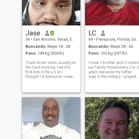
busca en otro lado.
Jase
LC
36
•
San Antonio, Texas, Estados Unidos
69
•
Pensacola, Florida, Estados Unidos
Buscando:
Mujer 18 - 28
Buscando:
Mujer 28 - 63
Peso:
149 kg (328 lb)
Peso:
135 kg (297 lb)
Truck driver who's usually on
I have 1 brother and 3 sister
the road working. Hard to
our family moved every 2 or 3
find love in the u.s so I
years because my father
thought I'd outsource. Haven't
was in the military. I played
had any luck so far just a
football, baseball,
bunch of women asking for
basketball, ran track, and
money. You went your whole
other various sports. Spent
life without me sending you
16 years in military, 17 years
any you will be fine. If we
driving 18 Wheelers over the