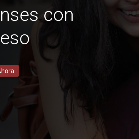
enses con
peso
Ahora