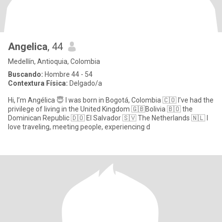
Angelica
, 44
Medellín, Antioquia, Colombia
Buscando:
Hombre 44 - 54
Contextura Física:
Delgado/a
Hi, I’m Angélica 😇 I was born in Bogotá, Colombia 🇨🇴 I’ve had the
privilege of living in the United Kingdom 🇬🇧Bolivia 🇧🇴 the
Dominican Republic 🇩🇴 El Salvador 🇸🇻 The Netherlands 🇳🇱 I
love traveling, meeting people, experiencing d