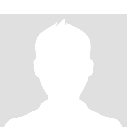
naranja🫶