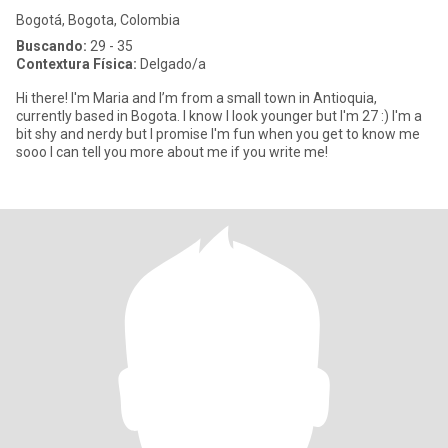
Bogotá, Bogota, Colombia
Buscando:
29 - 35
Contextura Física:
Delgado/a
Hi there! I'm Maria and I’m from a small town in Antioquia,
currently based in Bogota. I know I look younger but I'm 27 :) I'm a
bit shy and nerdy but I promise I'm fun when you get to know me
sooo I can tell you more about me if you write me!