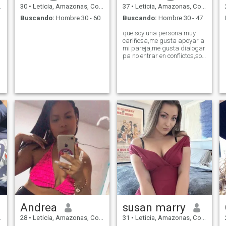
30
•
Leticia, Amazonas, Colombia
37
•
Leticia, Amazonas, Colombia
Buscando:
Hombre 30 - 60
Buscando:
Hombre 30 - 47
que soy una persona muy
cariñosa,me gusta apoyar a
mi pareja,me gusta dialogar
pa no entrar en conflictos,soy
muy atenta,amorosa,y muy
respetuosa
Andrea
susan marry
28
•
Leticia, Amazonas, Colombia
31
•
Leticia, Amazonas, Colombia