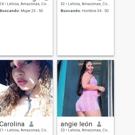
respeto y la conexión
24
•
Leticia, Amazonas, Colombia
32
•
Leticia, Amazonas, Colombia
emocional. Soy sencilla,
Buscando:
Mujer 23 - 50
Buscando:
Hombre 34 - 50
sincera, y creo que la
felicidad viene de compartir
la vida con alguien especial y
construir algo significativo
juntos.
Carolina
angie león
21
•
Leticia, Amazonas, Colombia
23
•
Leticia, Amazonas, Colombia