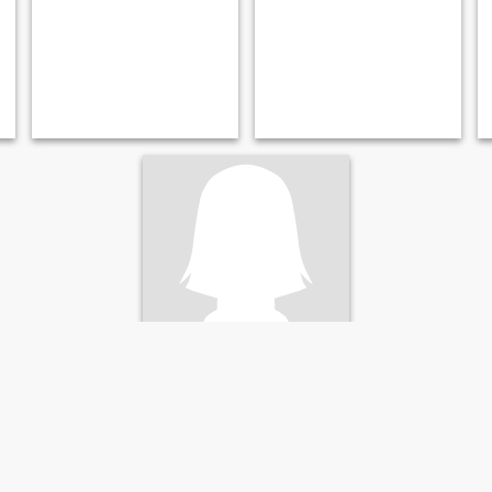
teriley bridget
30
•
Leticia, Amazonas, Colombia
Buscando:
Mujer 31 - 57