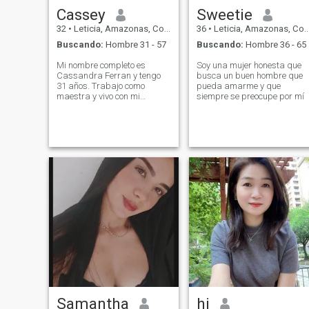
Cassey
Sweetie
32
•
Leticia, Amazonas, Colombia
36
•
Leticia, Amazonas, Colombia
Buscando:
Hombre 31 - 57
Buscando:
Hombre 36 - 65
Mi nombre completo es
Soy una mujer honesta que
Cassandra Ferran y tengo
busca un buen hombre que
31 años. Trabajo como
pueda amarme y que
maestra y vivo con mi
siempre se preocupe por mí
abuela.
Samantha
hi