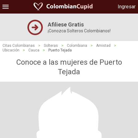
Ingresar
Afiliese Gratis
¡Conozca Solteros Colombianos!
Citas Colombianas
>
Solteras
>
Colombiana
>
Amistad
>
Ubicación
>
Cauca
>
Puerto Tejada
Conoce a las mujeres de Puerto
Tejada