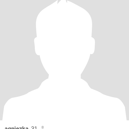
agniezka
, 31