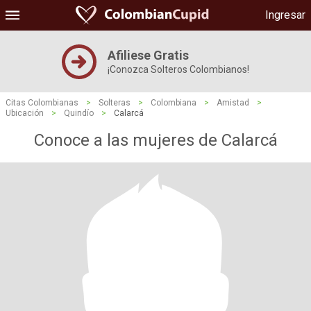
Ingresar
Afiliese Gratis
¡Conozca Solteros Colombianos!
Citas Colombianas
>
Solteras
>
Colombiana
>
Amistad
>
Ubicación
>
Quindío
>
Calarcá
Conoce a las mujeres de Calarcá