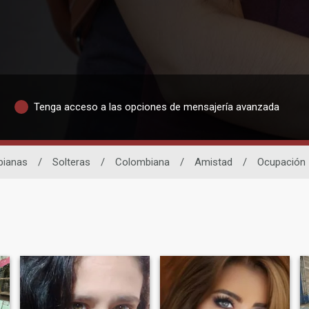
Tenga acceso a las opciones de mensajería avanzada
bianas
/
Solteras
/
Colombiana
/
Amistad
/
Ocupación