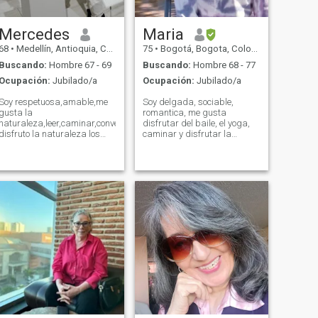
Mercedes
Maria
68
•
Medellín, Antioquia, Colombia
75
•
Bogotá, Bogota, Colombia
Buscando:
Hombre 67 - 69
Buscando:
Hombre 68 - 77
Ocupación:
Jubilado/a
Ocupación:
Jubilado/a
Soy respetuosa,amable,me
Soy delgada, sociable,
gusta la
romantica, me gusta
naturaleza,leer,caminar,conversar,cocinar
disfrutar del baile, el yoga,
isfruto la naturaleza los
caminar y disfrutar la
mares y los ríos, me gusta
naturaleza, me gusta
un caballero viudo de años ,
leer,viajar, respetuosa de la
amable, respetuoso, no
relacion, pensionada.
mentiroso .