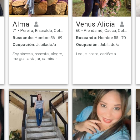
my profile.
Alma
Venus Alicia
71
•
Pereira, Risaralda, Colombia
60
•
Piendamó, Cauca, Colombia
Buscando:
Hombre 56 - 69
Buscando:
Hombre 55 - 70
Ocupación:
Jubilado/a
Ocupación:
Jubilado/a
Soy sincera, honesta, alegre,
Leal, sincera, cariñosa
me gusta viajar, caminar