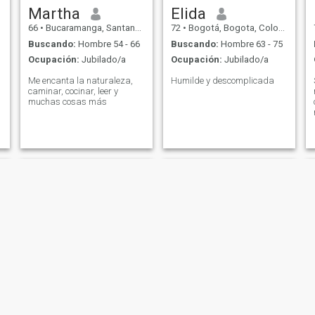
Martha
Elida
66
•
Bucaramanga, Santander, Colombia
72
•
Bogotá, Bogota, Colombia
Buscando:
Hombre 54 - 66
Buscando:
Hombre 63 - 75
Ocupación:
Jubilado/a
Ocupación:
Jubilado/a
Me encanta la naturaleza,
Humilde y descomplicada
caminar, cocinar, leer y
muchas cosas más
julieta
Claudia Gomez Mejia