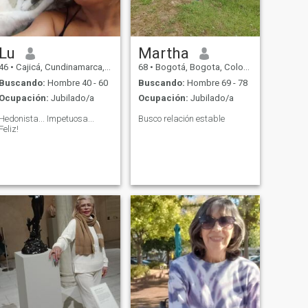
Lu
Martha
46
•
Cajicá, Cundinamarca, Colombia
68
•
Bogotá, Bogota, Colombia
Buscando:
Hombre 40 - 60
Buscando:
Hombre 69 - 78
Ocupación:
Jubilado/a
Ocupación:
Jubilado/a
Hedonista... Impetuosa...
Busco relación estable
Feliz!