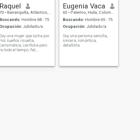
Raquel
Eugenia Vaca
70
•
Barranquilla, Atlántico, Colombia
63
•
Palermo, Huila, Colombia
Buscando:
Hombre 68 - 75
Buscando:
Hombre 65 - 75
Ocupación:
Jubilado/a
Ocupación:
Jubilado/a
Soy una mujer que lucha por
Soy una persona sencilla,
mis sueños risueña,
sincera, romántica,
carismatica, cariñosa pero
detallista
no todo el tiempo, fiel,
honrada, respetuosa,
educada, elegante, caigo
muy bien a las personas que
me conocen y con mucho
temor de Dios.
SIGUIENTE
Gloria