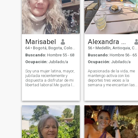
Marisabel
Alexandra Rodas
64
•
Bogotá, Bogota, Colombia
56
•
Medellín, Antioquia, Colombia
Buscando:
Hombre 55 - 68
Buscando:
Hombre 56 - 65
Ocupación:
Jubilado/a
Ocupación:
Jubilado/a
Soy una mujer latina, mayor,
Apasionada de la vida, me
jubilada recientemente y
mantengo activa con los
dispuesta a disfrutar de mi
deportes tres veces a la
libertad laboral.Me gusta la
semana y me encantan las
playa, caminar por la arena
aventuras al aire libre en la
y disfrutar de un lindo
naturaleza. La música latin
atardecer. Soy tranquila,
siempre me hace bailar, y lo
pero igual disfruto de una
animales tienen un lugar
tarde de tele, como una noche
especial en mi corazón,
de rumba. Voy al cine y
incluso he rescatado a
disfruto mucho de una buena
algunos. Disfruto creando
charla en una buena
con mis manos, ya sea
compañía, en el parque, en
cocinando o cosiendo.
la playa o en un agradable
\NBusca a alguien que
restaurante. Sé escuchar.
valora la energía, la risa y