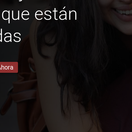
 que están
das
Ahora