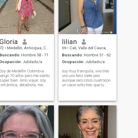
Gloria
lilian
72
•
Medellín, Antioquia, Colombia
69
•
Cali, Valle del Cauca, Colombia
Buscando:
Hombre 58 - 71
Buscando:
Hombre 51 - 62
Ocupación:
Jubilado/a
Ocupación:
Jubilado/a
Soy de Medellín Colombia
soy muy tranquila, vivo tres
tengo 70 años pero me siento
uno uno feliz siete seis
súper bien. Amo viajar, soy
aunque cero cinco cuatrocon
romántica, detallista, me
un vacio ocho tres que tu
gusta el cine, leer, el campo,
podrias llenar, cariñosa,
los animales y quiero vivir el
tierna, hogareña,
resto de mi vida tomada de
independiente, tengo dos
la mano de un buen hombre;
hijas adultas vivo sola me
que sepa disfrutar la vida,
gusta bailar, viajar y la
respetuoso, amoroso y muy
diversion sana
sincero; alegre y detallista.
Quiero una relación real,
verdadera, sin mentiras