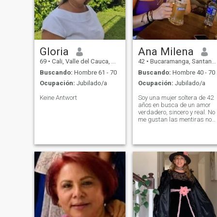
las pequeñas grandes
aventuras de la vida
cotidiana.
Gloria
Ana Milena
69
•
Cali, Valle del Cauca, Colombia
42
•
Bucaramanga, Santander, Colombia
Buscando:
Hombre 61 - 70
Buscando:
Hombre 40 - 70
Ocupación:
Jubilado/a
Ocupación:
Jubilado/a
Keine Antwort
Soy una mujer soltera de 42
años en busca de un amor
verdadero, sincero y real. No
me gustan las mentiras no
las digo para que no me las
digan siempre me gusta
hablar con la verdad. No me
deslumbra el dinero para mí
el verdadero amor siempre
debe ser