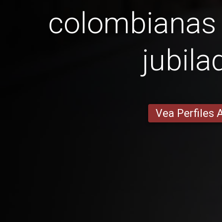
colombianas
jubila
Vea Perfiles 