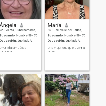
Ángela
María
72
•
Villeta, Cundinamarca, Colombia
65
•
Cali, Valle del Cauca, Colombia
Buscando:
Hombre 59 - 70
Buscando:
Hombre 59 - 70
Ocupación:
Jubilado/a
Ocupación:
Jubilado/a
Divertida simpática
Una mujer que quiere vivir a
tranquila
la par