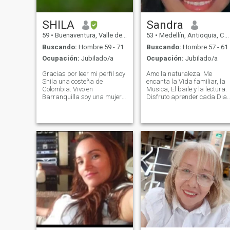
SHILA
Sandra
59
•
Buenaventura, Valle del Cauca, Colombia
53
•
Medellín, Antioquia, Colombia
Buscando:
Hombre 59 - 71
Buscando:
Hombre 57 - 61
Ocupación:
Jubilado/a
Ocupación:
Jubilado/a
Gracias por leer mi perfil soy
Amo la naturaleza. Me
Shila una costeña de
encanta la Vida familiar, la
Colombia. Vivo en
Musica, El baile y la lectura.
Barranquilla soy una mujer
Disfruto aprender cada Dia
Apasionada, risueña, leal; en
sobre temas de crecimiento
busca de la felicidad con un
personal, ciencia, filosfia,
amor bonito e incondicional,
entre otros...
en mi día a día soy alegre,
sonriente, extrovertida, de
buen carácter, leal, cariñosa,
conversadora y buena
amiga. Me gusta viajar, leer,
la pintura, ver series, cocinar,
hornear y hacer cup cakes,
las manualidades, las
artesanías, ir a la playa, el
mar y los niños. Me ejercito
caminando; soy nueva en
esta app y busco mi
compañero de aventuras y
estar juntos hasta la muerte;