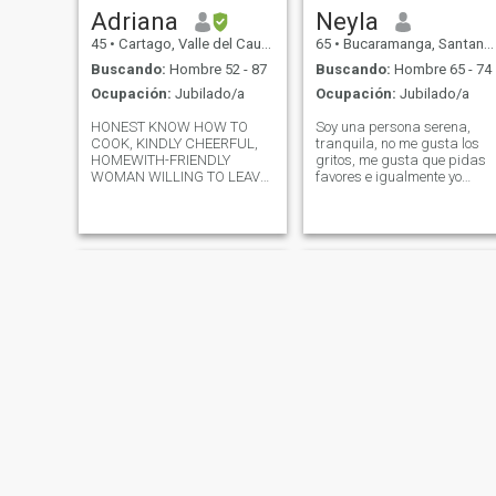
un amor bonito y real.
Adriana
Neyla
45
•
Cartago, Valle del Cauca, Colombia
65
•
Bucaramanga, Santander, Colombia
Buscando:
Hombre 52 - 87
Buscando:
Hombre 65 - 74
Ocupación:
Jubilado/a
Ocupación:
Jubilado/a
HONEST KNOW HOW TO
Soy una persona serena,
COOK, KINDLY CHEERFUL,
tranquila, no me gusta los
HOMEWITH-FRIENDLY
gritos, me gusta que pidas
WOMAN WILLING TO LEAVE
favores e igualmente yo
MY COUNTRY MY CHILDREN
hacer el favor, debe ser
WOULD STAY WITH MY
recíprocamente, e gusta leer,
PARENTS BUT I MUST WORK
escuchar música y bailar
IF I EVER GO TO ANOTHER
etc.
COUNTRY.
Paola
Esther