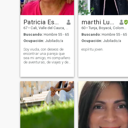
Patricia Espinosa
marthi Lucia
67
•
Cali, Valle del Cauca, Colombia
60
•
Tunja, Boyacá, Colombia
Buscando:
Hombre 55 - 65
Buscando:
Hombre 55 - 65
Ocupación:
Jubilado/a
Ocupación:
Jubilado/a
Soy viuda, con deseos de
espíritu joven.
encontrar una pareja que
sea mi amigo, mi compañero
de aventuras, de viajes y de
felicidades