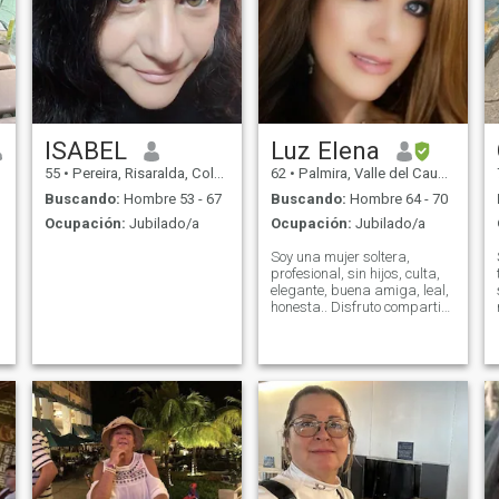
ISABEL
Luz Elena
55
•
Pereira, Risaralda, Colombia
62
•
Palmira, Valle del Cauca, Colombia
Buscando:
Hombre 53 - 67
Buscando:
Hombre 64 - 70
Ocupación:
Jubilado/a
Ocupación:
Jubilado/a
Soy una mujer soltera,
profesional, sin hijos, culta,
elegante, buena amiga, leal,
honesta.. Disfruto compartir
con la familia y amigos, ir al
a
cine, teatro, leer, cantar,
s
bailar, escuchar música
preferiblemente clásica,
baladas románticas, pop;
me gusta cocinar, buena
conversadora... Lo demás lo
puedes verificar cuando
converses conmigo... Gracias
por leer mi perfil am a
professional woman, single,