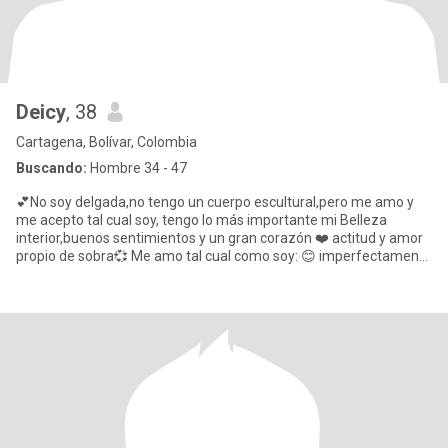
Deicy
, 38
Cartagena, Bolívar, Colombia
Buscando:
Hombre 34 - 47
💕No soy delgada,no tengo un cuerpo escultural,pero me amo y
me acepto tal cual soy, tengo lo más importante mi Belleza
interior,buenos sentimientos y un gran corazón ❤️ actitud y amor
propio de sobra💞 Me amo tal cual como soy: 😊 imperfectamente
p