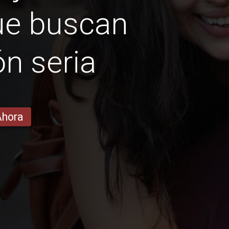
ue buscan
ón seria
Ahora