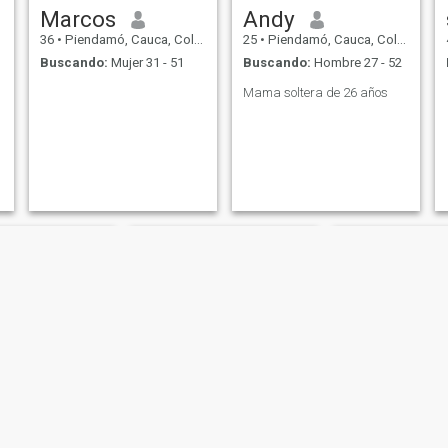
Marcos
Andy
36
•
Piendamó, Cauca, Colombia
25
•
Piendamó, Cauca, Colombia
Buscando:
Mujer 31 - 51
Buscando:
Hombre 27 - 52
Mama soltera de 26 años
Bella
Reina gar