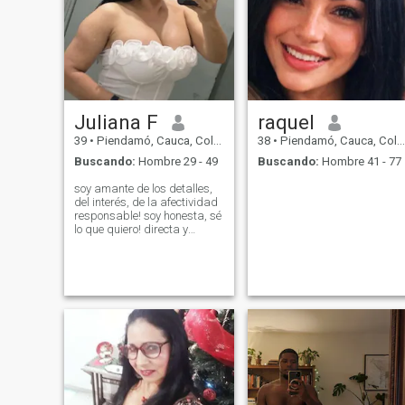
Juliana F
raquel
39
•
Piendamó, Cauca, Colombia
38
•
Piendamó, Cauca, Colombia
Buscando:
Hombre 29 - 49
Buscando:
Hombre 41 - 77
soy amante de los detalles,
del interés, de la afectividad
responsable! soy honesta, sé
lo que quiero! directa y
amorosa