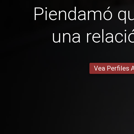
Piendamó q
una relaci
Vea Perfiles 