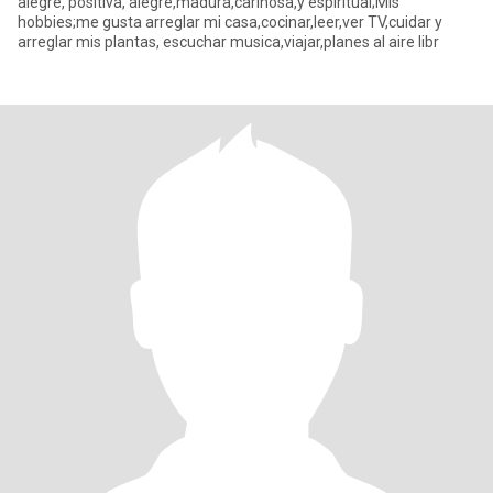
alegré, positiva, alegre,madura,cariñosa,y espiritual;Mis
hobbies;me gusta arreglar mi casa,cocinar,leer,ver TV,cuidar y
arreglar mis plantas, escuchar musica,viajar,planes al aire libr