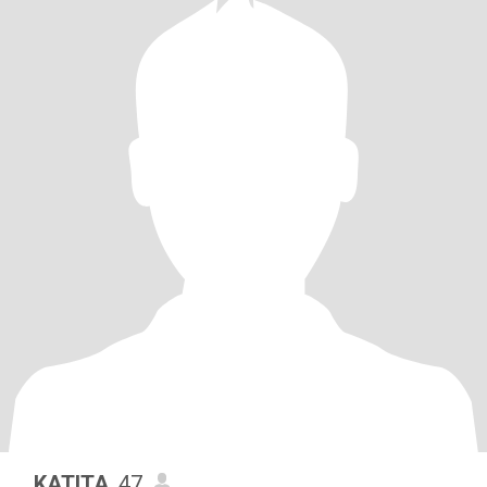
...KATITA
, 47