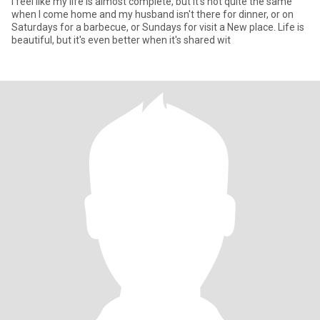
I feel like my life is almost complete, but it's not quite the same
when I come home and my husband isn't there for dinner, or on
Saturdays for a barbecue, or Sundays for visit a New place. Life is
beautiful, but it's even better when it's shared wit