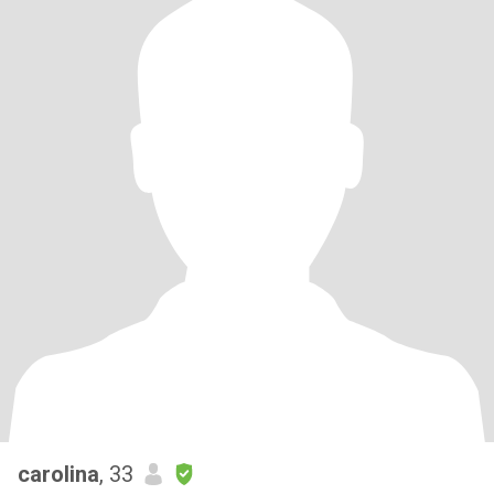
carolina
, 33