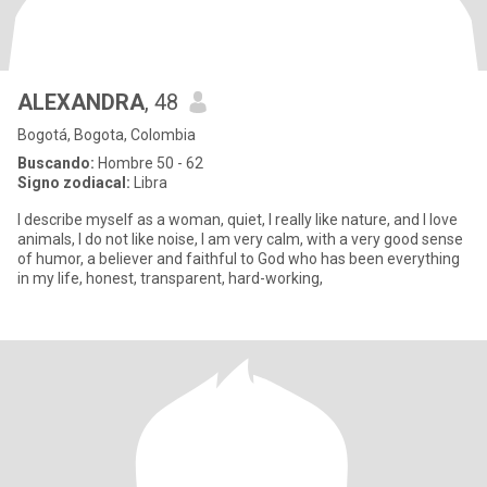
ALEXANDRA
, 48
Bogotá, Bogota, Colombia
Buscando:
Hombre 50 - 62
Signo zodiacal:
Libra
I describe myself as a woman, quiet, I really like nature, and I love
animals, I do not like noise, I am very calm, with a very good sense
of humor, a believer and faithful to God who has been everything
in my life, honest, transparent, hard-working,