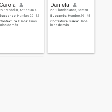
hope to find something real
Carola
Daniela
29
•
Medellín, Antioquia, Colombia
27
•
Floridablanca, Santander, Colombia
Buscando:
Hombre 29 - 32
Buscando:
Hombre 29 - 45
Contextura Física:
Unos
Contextura Física:
Unos
kilos de más
kilos de más
SIGUIENTE
Sofía