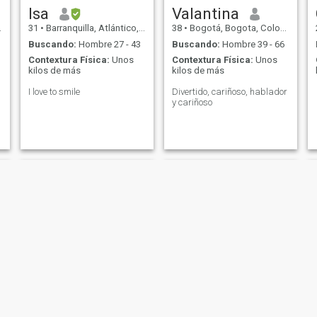
Isa
Valantina
31
•
Barranquilla, Atlántico, Colombia
38
•
Bogotá, Bogota, Colombia
Buscando:
Hombre 27 - 43
Buscando:
Hombre 39 - 66
Contextura Física:
Unos
Contextura Física:
Unos
kilos de más
kilos de más
I love to smile
Divertido, cariñoso, hablador
y cariñoso
Mandeep
la costeñita