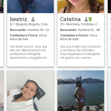
beatriz
Catalina
67
•
Bogotá, Bogota, Colombia
23
•
Montería, Córdoba, Colombia
Buscando:
Hombre 50 - 61
Buscando:
Hombre 23 - 48
Contextura Física:
Unos
Contextura Física:
Unos
kilos de más
kilos de más
Soy beatrizartun, (hay que
Soy una mujer muy tranquila
leer con detenimiento) una
y cariñosa, me considero
profesional inteligente
muy respetuosa e inteligente
(economista y magister en
me gusta vivir nuevas
economìa), disciplinada,
experiencias, disfruto mucho
constante, trabajadora,
los planes tranquilos como
buena amiga,sincera,
estar en casa viendo
cariñosa,atenta, leal, cordial,
películas, como también ir a
agradable, solidaría, alegre.
tomar, bailar y comer algo
Me gusta disfrutar de las
rico tengo mucho amor en mi
s
cosas grandes y elaboradas
corazón para dar y recibir,
como de pequeñas cosas.
espero que te agrade mi
Entiendo las diferentes
perfil 😊
circunstancias de la vida.Me
pueden encontrar en YI ,
animese a contactarme.