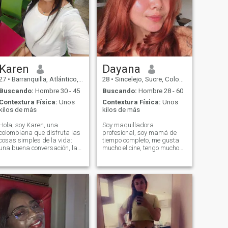
Karen
Dayana
27
•
Barranquilla, Atlántico, Colombia
28
•
Sincelejo, Sucre, Colombia
Buscando:
Hombre 30 - 45
Buscando:
Hombre 28 - 60
Contextura Física:
Unos
Contextura Física:
Unos
kilos de más
kilos de más
Hola, soy Karen, una
Soy maquilladora
colombiana que disfruta las
profesional, soy mamá de
cosas simples de la vida:
tiempo completo, me gusta
una buena conversación, la
mucho el cine, tengo muchos
música, los animales y los
tatuajes lo cual me hacen ver
pequeños momentos que
ruda pero soy todo un amor
alegran el día. Soy una
de persona Me gusta mucho
persona cariñosa, con
la buena comida, me gusta
sentido del humor y me
cocinar, soy organizada, soy
gusta hacer reír a quienes
leal, respetuo
me