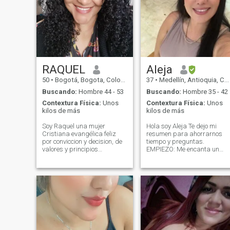
RAQUEL
Aleja
50
•
Bogotá, Bogota, Colombia
37
•
Medellín, Antioquia, Colombia
Buscando:
Hombre 44 - 53
Buscando:
Hombre 35 - 42
Contextura Física:
Unos
Contextura Física:
Unos
kilos de más
kilos de más
Soy Raquel una mujer
Hola soy Aleja Te dejo mi
Cristiana evangélica feliz
resumen para ahorrarnos
por conviccion y decision, de
tiempo y preguntas.
valores y principios
EMPIEZO: Me encanta un
apasionada por Dios, su
hombre con temas de
presencia y su palabra.
conversación, si solo dices
Adoradora, diseñadora,
hola (delete), no me gustan
artísta, líder y docente
las preguntas tras
totalmente convencida
preguntas no me
agradececida por la vida y lo
interrogues, me encanta
que el Señor me ha permitido
conversar. Vivo en Medellín,
ser. Si no eres Cristiano, un
me encantan los viajes,
genuino seguidor y servidor
escuchar musical, leer, come
que ama al Señor Jesus, su
helados, gimnasio, me gust