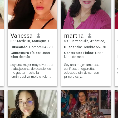
Vanessa
martha
35
•
Medellín, Antioquia, Colombia
59
•
Barranquilla, Atlántico, Colombia
Buscando:
Hombre 34 - 70
Buscando:
Hombre 55 - 70
Contextura Física:
Unos
Contextura Física:
Unos
kilos de más
kilos de más
soy una mujer muy divertida,
Soy una mujer amorosa,
trabajadora, de decisiones
cariñosa , hogareña,
me gusta mucho la
educada,sin vicios , con
feminidad verme bien oler
principios y
rico,soy madre soltera de un
valores,romántica,me gusta
chico pero no busco un
ir a cenar ,conversar ,no me
hombre que me mantenga
gusta lo sitio ruidosos,me
naaaada de eso,soy muy
gusta la tranquilidad,viajar
independiente. madura. en
cuando puedo ,conocer
cuanto a la pagina soy
diferentes
nueva y dispuesta a darme
culturas,Leer.Segura de si
a conocer y si llega ese
misma.
r
principe que me enamore lo
a
hare el ser mas feliz