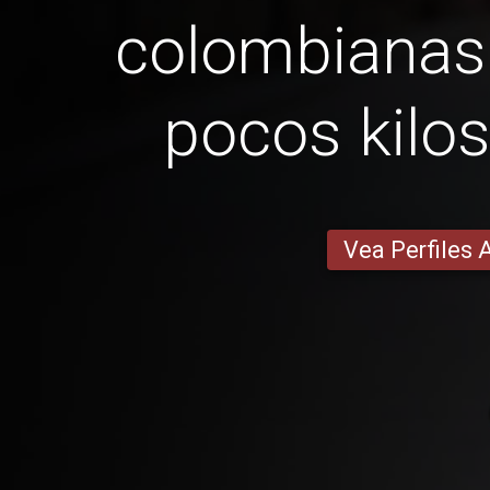
colombianas
pocos kilo
Vea Perfiles 