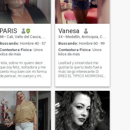
PARIS
Vanesa
48
•
Cali, Valle del Cauca, Colombia
34
•
Medellín, Antioquia, Colombia
Buscando:
Hombre 40 - 57
Buscando:
Hombre 60 - 99
Contextura Física:
Unos
Contextura Física:
Unos
kilos de más
kilos de más
Hola, sobre mi quiero decir
Lealtad y sinceridad me
que soy feliz, soñadora y me
gustaría que tu texto fuera
siento muy bien con mi forma
más largo interesante SI
de pensar, mi cuerpo y mi
ERES EL TIPICO MORRONGO
vida, quiero decir que no
MOJIGATO PREFIERO QUE
estoy buscando solucion a un
NO ME ESCRIBAS NO ME
problema; alcontrario deseo
GUSTA PERDER EL TIEMPO
encontrar un compañero de
NI QUE ME LO HAGAN
camino, al mejor de mis
PERDER SI SOLO ENTRAS A
amigos, a mi confidente y el
MI PERFIL A MIRAR MIS
mejor amante. soy una mujer
DEFECTOS ME GUSTARIA
muy cariñosa, romantica,
QUE PRIMERO MIRES LOS
apasionada,disciplinada,
TUYOS RESPONDO TODA
divertida y trabajadora, son
CLASE DE PREGUNTAS
algunas de las
SIEMPRE Y CUANDO
caracteristicas que mas me
TAMBIEN PUEDAS