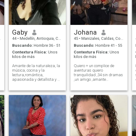
y
Gaby
Johana
44
•
Medellín, Antioquia, Colombia
45
•
Manizales, Caldas, Colombia
Buscando:
Hombre 36 - 51
Buscando:
Hombre 41 - 55
Contextura Física:
Unos
Contextura Física:
Unos
kilos de más
kilos de más
Amante de la naturaleza, la
Quiero + un complice de
música, cocina y la
aventuras quiero
lectura,romántica,
tranquilidad ,34 sin dramas
apasionada y detallista y mi
,un amigo ,amante
adoración mis hijos, soy
compañero ,8 que crescamos
mujer de 41 años divorciada
como personas ,7
con ganas de relación
aprendamos juntos de la
estable, a quien le interese
vida de una manera
aquí les dejo, poŕ favor si
amorosa y comprensiva ,me
buscas una mujer
gusta viajar ,conocer nuevas
desocupada abstenerse a
culturas,me gustan los
escribir, ya que aqui no es,
temas espirituales el yoga
.
vivo en Colombia tres catorce
,la meditacion ,la
seis diesinueve cinco cuatro
naturaleza,las montañas el
nueve tres
mar,leer en fin...una buena
compañia es importante.