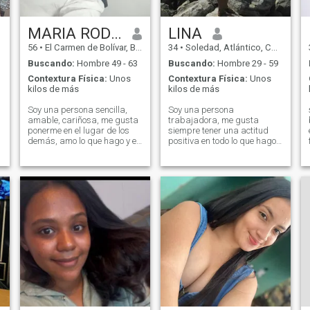
MARIA RODRIGUEZ
LINA
56
•
El Carmen de Bolívar, Bolívar, Colombia
34
•
Soledad, Atlántico, Colombia
Buscando:
Hombre 49 - 63
Buscando:
Hombre 29 - 59
Contextura Física:
Unos
Contextura Física:
Unos
kilos de más
kilos de más
Soy una persona sencilla,
Soy una persona
amable, cariñosa, me gusta
trabajadora, me gusta
ponerme en el lugar de los
siempre tener una actitud
demás, amo lo que hago y el
positiva en todo lo que hago.
ayudar a los demás me hace
Me considero una persona
feliz, para mi la familia
amable, responsable, noble
juega un papel fundamental
agradable, entusiasta y
y es mi eje para continuar,
sobre todo alguien que le
soy responsable, seria,
gusta estar bien con todas
correcta en mi actuar, una
las personas, siempre trata
persona con muchos valores,
me amo y me valoro como
soy, no corro para tener un
hombre a mi lado y el que
desea llegar a mi debe
hacerlo con mucha
sabiduria, paciencia. Todo
pasa cuando debe pasar