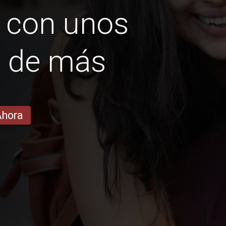
 con unos
s de más
Ahora