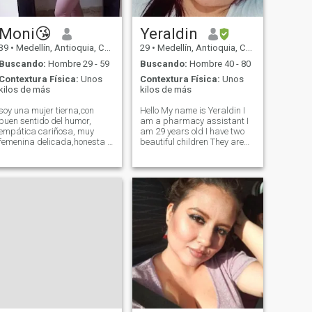
que reste ....
Moni😘
Yeraldin
39
•
Medellín, Antioquia, Colombia
29
•
Medellín, Antioquia, Colombia
Buscando:
Hombre 29 - 59
Buscando:
Hombre 40 - 80
Contextura Física:
Unos
Contextura Física:
Unos
kilos de más
kilos de más
soy una mujer tierna,con
Hello My name is Yeraldin I
buen sentido del humor,
am a pharmacy assistant I
empática cariñosa, muy
am 29 years old I have two
femenina delicada,honesta .
beautiful children They are
me hace feliz los detalles me
everything to me I am a
enamora el respeto cariño
single, hardworking mother
honestidad y muchas otras
and I am not looking for a
cosas más que si deseas
stepfather for my children I
saberlas escríbeme y
am also not dependent on a
puedes conocerme 😊😊😉😉
man I am looking for
friendship and complicity I
also hope to find a man with
dreams and goals That
together we can make
projects and our dreams
come true I like respect and I
am very faithful to my
principles If you are
interested, you can continue
talking to me If, like me, you