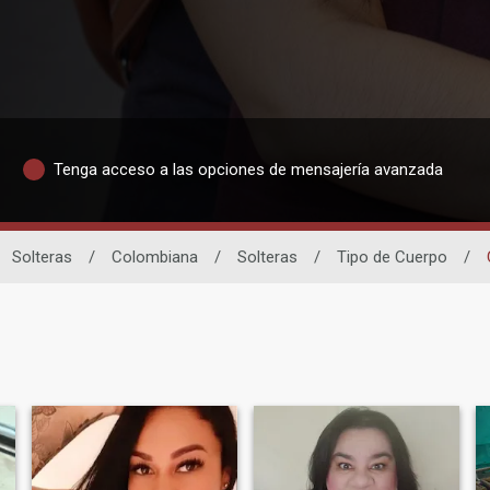
Tenga acceso a las opciones de mensajería avanzada
Solteras
/
Colombiana
/
Solteras
/
Tipo de Cuerpo
/