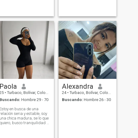
Paola
Alexandra
25
•
Turbaco, Bolívar, Colombia
24
•
Turbaco, Bolívar, Colombia
Buscando:
Hombre 29 - 70
Buscando:
Hombre 26 - 30
Estoy en busca de una
relación seria y estable, soy
una chica madura, se lo que
quiero, busco tranquilidad y
amor en mi relación