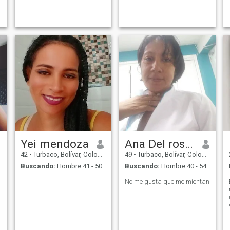
Yei mendoza
Ana Del rosario
42
•
Turbaco, Bolívar, Colombia
49
•
Turbaco, Bolívar, Colombia
Buscando:
Hombre 41 - 50
Buscando:
Hombre 40 - 54
No me gusta que me mientan