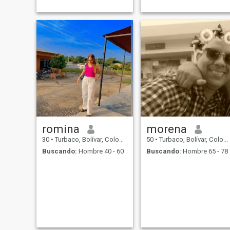
romina
morena
30
•
Turbaco, Bolívar, Colombia
50
•
Turbaco, Bolívar, Colombia
Buscando:
Hombre 40 - 60
Buscando:
Hombre 65 - 78