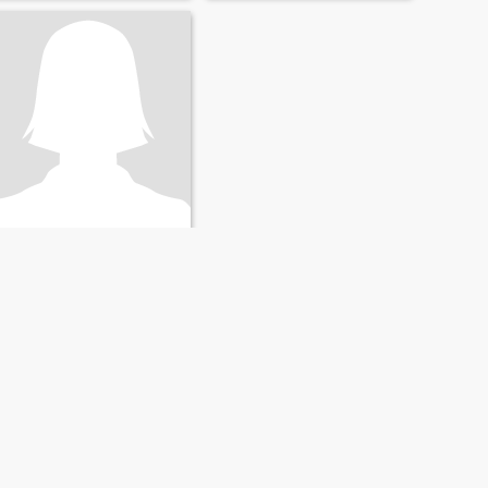
Aura
57
•
Turbaco, Bolívar, Colombia
Buscando:
Hombre 48 - 61
SIGUIENTE
ÚLTIMO