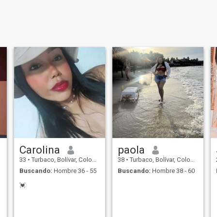
Carolina
paola
33
•
Turbaco, Bolívar, Colombia
38
•
Turbaco, Bolívar, Colombia
Buscando:
Hombre 36 - 55
Buscando:
Hombre 38 - 60
💓