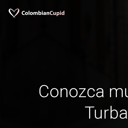
Conozca mu
Turb