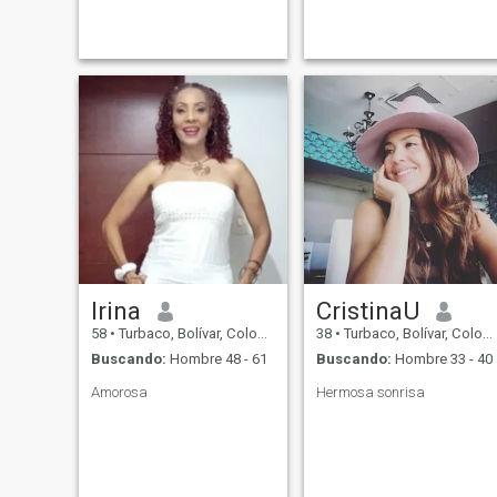
Irina
CristinaU
58
•
Turbaco, Bolívar, Colombia
38
•
Turbaco, Bolívar, Colombia
Buscando:
Hombre 48 - 61
Buscando:
Hombre 33 - 40
Amorosa
Hermosa sonrisa