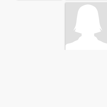
Valeria
22
•
Turbaco, Bolívar, Colombia
Buscando:
Hombre 25 - 53
Poco para decir
PRIMERO
ANTERIOR