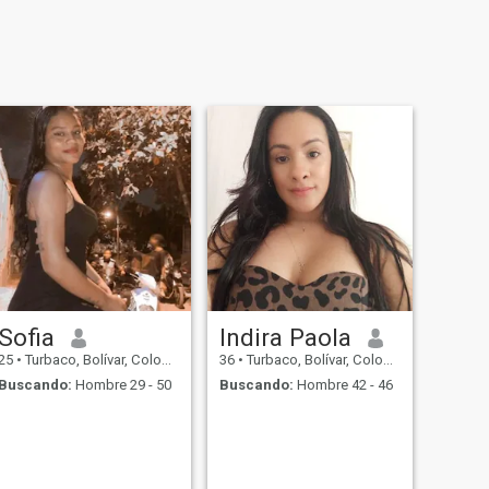
Sofia
Indira Paola
25
•
Turbaco, Bolívar, Colombia
36
•
Turbaco, Bolívar, Colombia
Buscando:
Hombre 29 - 50
Buscando:
Hombre 42 - 46