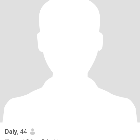
Daly
, 44