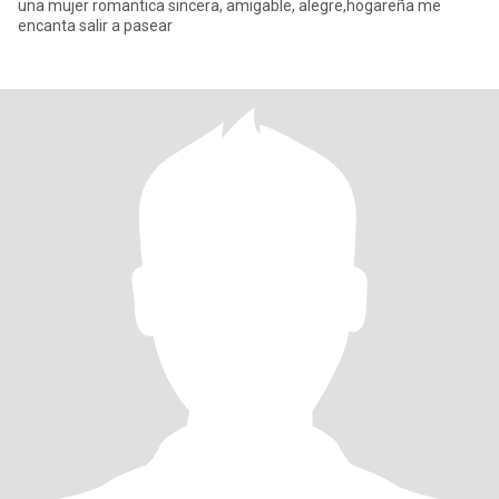
una mujer romantica sincera, amigable, alegre,hogareña me
encanta salir a pasear