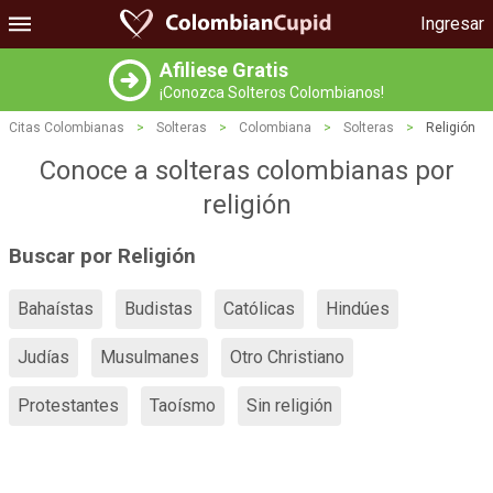
Ingresar
Afiliese Gratis
¡Conozca Solteros Colombianos!
Citas Colombianas
>
Solteras
>
Colombiana
>
Solteras
>
Religión
Conoce a solteras colombianas por
religión
Buscar por Religión
Bahaístas
Budistas
Católicas
Hindúes
Judías
Musulmanes
Otro Christiano
Protestantes
Taoísmo
Sin religión