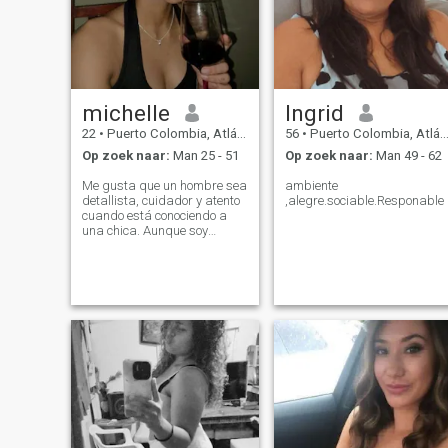
michelle
Ingrid
22
•
Puerto Colombia, Atlántico, Colombia
56
•
Puerto Colombia, Atlántico, Colombia
Op zoek naar:
Man 25 - 51
Op zoek naar:
Man 49 - 62
Me gusta que un hombre sea
ambiente
detallista, cuidador y atento
,alegre.sociable.Responable
cuando está conociendo a
una chica. Aunque soy
capaz de hacer mis cosas
sola y puedo darme todo
sola, me gusta sentirme
valorada y apreciada. Para
mí, los hechos hablan más
que las palabras. Me