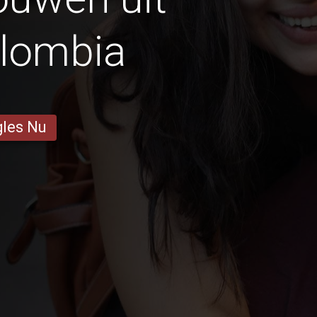
olombia
gles Nu