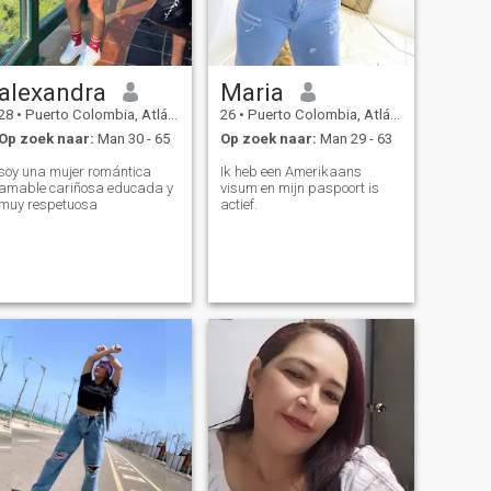
alexandra
Maria
28
•
Puerto Colombia, Atlántico, Colombia
26
•
Puerto Colombia, Atlántico, Colombia
Op zoek naar:
Man 30 - 65
Op zoek naar:
Man 29 - 63
soy una mujer romántica
Ik heb een Amerikaans
amable cariñosa educada y
visum en mijn paspoort is
muy respetuosa
actief.