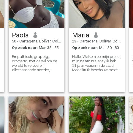
Paola
Maria
50
•
Cartagena, Bolívar, Colombia
23
•
Cartagena, Bolívar, Colombia
Op zoek naar:
Man 35 - 55
Op zoek naar:
Man 30 - 80
Empathisch, grappig,
Hallo! Welkom op mijn profiel,
dromerig, met de wil om de
mijn naam is Saray ik heb
wereld te veroveren,
21 jaar wonen in de stad
alleenstaande moeder,
Medellín ik beschouw mezelf
verpleegster van beroep,
als een zeer extravert meisje
vriendelijk, liefdevol,
gelukkig en aanhankelijk,
hardwerkend, ik hou van
als je het plezier geeft mij te
naar de sportschool gaan, ik
ontmoeten zul je beseffen hoe
let heel erg op mijn lichaam
geweldig ik kan worden
en voeding, ik hoop dat ik je
hehe, durf de nieuwe en de
aardig vind als je niet op
verschillende kussen💋🩷
zoek bent naar een serieuze
relatie, schrijf me alsjeblieft
niet
d