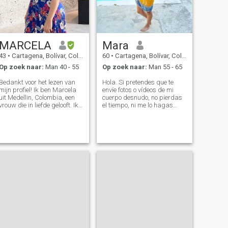
van rokers, want ik doe het
kinderen.
ook niet en het is erg
onaangenaam om iemand te
kussen met de geur van
sigaretten
MARCELA
Mara
43
•
Cartagena, Bolívar, Colombia
60
•
Cartagena, Bolívar, Colombia
Op zoek naar:
Man 40 - 55
Op zoek naar:
Man 55 - 65
Bedankt voor het lezen van
Hola. Si pretendes que te
mijn profiel! Ik ben Marcela
envíe fotos o vídeos de mi
uit Medellin, Colombia, een
cuerpo desnudo, no pierdas
vrouw die in liefde gelooft. Ik
el tiempo, ni me lo hagas
beschouw mezelf als een
perder a mi. Si crees que voy
loyaal, toegewijd, volhardend
por tu dinero, no me
persoon die vecht voor mijn
contactes. Te informo que NO
dromen. Ik ben vrolijk en
tengo skype. Si eres mucho
spontaan. Ik hou van water,
menor que yo, no estoy
rivieren, de zee en het strand.
interesada.
Mijn hobby's zijn: Lezen,
muzikale activiteiten, het
bezoeken van nieuwe
plaatsen en restaurants,
uitgaan om nabijgelegen
steden te bezoeken en tijd
doorbrengen met mijn
familie. Ik oefen door te
wandelen, wandelen en in de
sportschool.