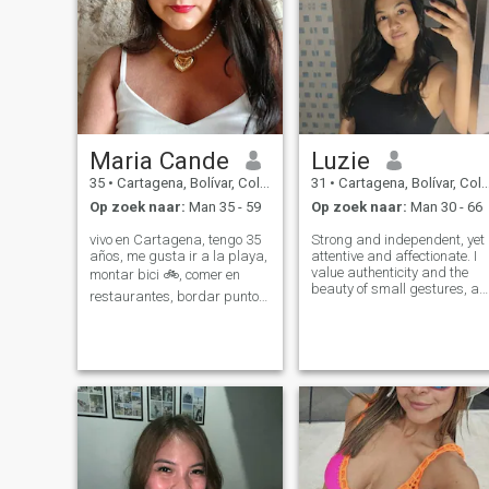
Maria Cande
Luzie
35
•
Cartagena, Bolívar, Colombia
31
•
Cartagena, Bolívar, Colombia
Op zoek naar:
Man 35 - 59
Op zoek naar:
Man 30 - 66
vivo en Cartagena, tengo 35
Strong and independent, yet
años, me gusta ir a la playa,
attentive and affectionate. I
value authenticity and the
montar bici 🚲, comer en
beauty of small gestures, as
restaurantes, bordar punto
I am both a thoughtful and
de cruz, ir a cine y viajar, soy
committed person. I’m a
amorosa, tranquila y
simple woman with a
detallista, trabajo remoto
cultured soul, looking for
para un buffete de
someone to share the
abogados de Los Angeles
wonderful taste o
como asistent