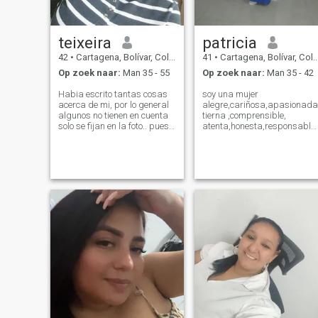
teixeira
patricia
42
•
Cartagena, Bolívar, Colombia
41
•
Cartagena, Bolívar, Colombia
Op zoek naar:
Man 35 - 55
Op zoek naar:
Man 35 - 42
Habia escrito tantas cosas
soy una mujer
acerca de mi, por lo general
alegre,cariñosa,apasionada
algunos no tienen en cuenta
tierna ,comprensible,
solo se fijan en la foto.. pues
atenta,honesta,responsable
he decidido que es mejor un
,trabajadora,me gusta
mensaje y aprender a
esmerarme mucho porque lo
conocer a las personas y así
que quiero,no me gustan las
sacar sus propias
mentira , soy muy fiel
conclusiones si te conviene en
,detallista Difícil describirse
tu vida
uno mismo... Tengo