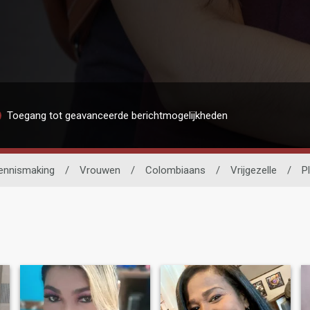
Toegang tot geavanceerde berichtmogelijkheden
ennismaking
/
Vrouwen
/
Colombiaans
/
Vrijgezelle
/
P