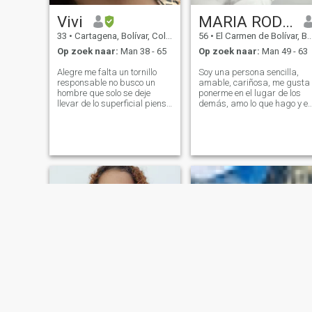
Vivi
MARIA RODRIGUEZ
33
•
Cartagena, Bolívar, Colombia
56
•
El Carmen de Bolívar, Bolívar, Colombia
Op zoek naar:
Man 38 - 65
Op zoek naar:
Man 49 - 63
Alegre me falta un tornillo
Soy una persona sencilla,
responsable no busco un
amable, cariñosa, me gusta
hombre que solo se deje
ponerme en el lugar de los
llevar de lo superficial pienso
demás, amo lo que hago y el
que dentro de cada ser hay
ayudar a los demás me hac
algo más especial no soy
feliz, para mi la familia
modelo soy una mujer
juega un papel fundamental
sencilla llena de
y es mi eje para continuar,
imperfecciones pero real
soy responsable, seria,
honesta leal mi.mayor sue
correcta e