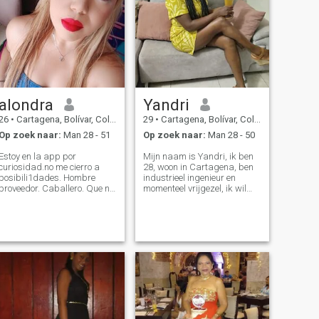
alondra
Yandri
26
•
Cartagena, Bolívar, Colombia
29
•
Cartagena, Bolívar, Colombia
Op zoek naar:
Man 28 - 51
Op zoek naar:
Man 28 - 50
Estoy en la app por
Mijn naam is Yandri, ik ben
curiosidad.no me cierro a
28, woon in Cartagena, ben
posibili1dades. Hombre
industrieel ingenieur en
proveedor. Caballero. Que no
momenteel vrijgezel, ik wil
tenga problema en ejercer su
graag nieuwe mensen
rol de hombre y brindarle a
ontmoeten, ik vind het leuk
una mujer estabilidad
om nieuwe plaatsen te
económica. Si vienes es a
bezoeken, ik hou van reizen.
pedir wasap para pedir
Ik ben nogal
fotos de gratis sin cono
gespreksgezind, liefdevol,
niet verlegen, vrij spontaan
en