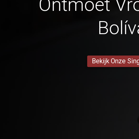
Ontmoet Vr
Bolív
Bekijk Onze Sin