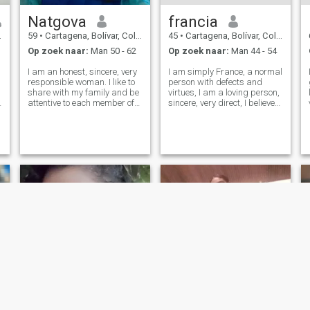
Natgova
francia
59
•
Cartagena, Bolívar, Colombia
45
•
Cartagena, Bolívar, Colombia
Op zoek naar:
Man 50 - 62
Op zoek naar:
Man 44 - 54
I am an honest, sincere, very
I am simply France, a normal
responsible woman. I like to
person with defects and
share with my family and be
virtues, I am a loving person,
attentive to each member of
sincere, very direct, I believe
e
my family. I like to keep my
that love is not sought for, it
house in order, share with the
simply arrives, I believe that
family, I like movies, walks,
God's timing is perfect, there
cooking, sometimes going to
is no need to despair , I DO
lunch outside th
NOT SEND NU