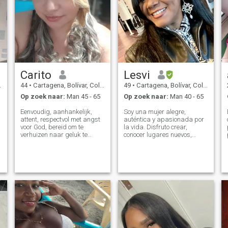
Carito
Lesvi
44
•
Cartagena, Bolívar, Colombia
49
•
Cartagena, Bolívar, Colombia
Op zoek naar:
Man 45 - 65
Op zoek naar:
Man 40 - 65
Eenvoudig, aanhankelijk,
Soy una mujer alegre,
attent, respectvol met angst
auténtica y apasionada por
voor God, bereid om te
la vida. Disfruto crear,
verhuizen naar geluk te
conocer lugares nuevos,
vinden, naast degenen die
compartir conversaciones
mij respecteren en hun leven
interesantes y rodearme de
met mij willen delen, ik hou
personas con buenos
van dansen, films kijken,
valores. Valoro la
koken, als je gaat praten met
honestidad, el respeto, la
mij alleen over seks, niet
inteligencia emocional y el
eacribas mij, ik zoek mijn
compro
oranje helft 👌