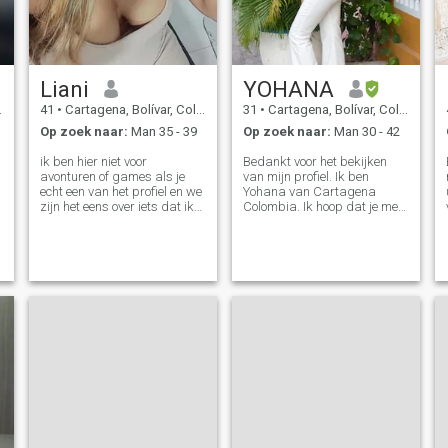
d
Liani
YOHANA
41
•
Cartagena, Bolívar, Colombia
31
•
Cartagena, Bolívar, Colombia
Op zoek naar:
Man 35 - 39
Op zoek naar:
Man 30 - 42
ik ben hier niet voor
Bedankt voor het bekijken
avonturen of games als je
van mijn profiel. Ik ben
echt een van het profiel en we
Yohana van Cartagena
zijn het eens over iets dat ik
Colombia. Ik hoop dat je me
zie je in video call omdat er
schrijft. Ik ben een
n
veel valse profielen ik denk
respectvolle vrouw met
dat in het leven is geweldig
eenvoud en moed,
om jezelf te kennen, maar het
volhardend, eerlijk en
zou super geweldig zijn dat
MOEDER ik hou van mijn
anderen leren je te kennen, En
zoon boven alles, familie,
om jezelf de kans te geven
plezier nummer 1 fan van
om jezelf te behandelen als
chocolade, boeken en de
een persoon en te zien wat er
buitenlucht Ik beschouw
gebeurt omdat Gods tijd
mezelf als iets verlegen,
groot en perfect is 🙏🏼💯
oprecht, nederig, eerlijk; ik
volhard dagelijks voor mijn
dromen. Ik vind het fijn om te
lezen, naar het strand te
gaan, de zee te zien, tijd met
mijn gezin door te brengen en