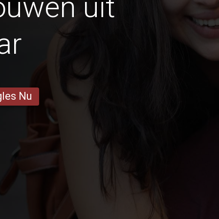
ouwen uit
ar
gles Nu