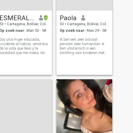
ESMERALDA
Paola
53
•
Cartagena, Bolívar, Colombia
33
•
Cartagena, Bolívar, Colombia
Op zoek naar:
Man 53 - 58
Op zoek naar:
Man 29 - 58
Soy una mujer educada,
Ik ben een zeer sociaal
prudente al hablar, amorosa
persoon zeer humanitair ik
de la vida que llevo y la
ben volutarisch in een
sociedad que me rodea. No
stichting voor kinderen met
tolero las personas que
een hoge mate van Proza ik
pasan renegando de todo,
heb 29 jaar help ik
estresado, aburridos..... No
momenteel in de stichting
soy de ESE compartir. Si eres
elke dag PS als een salaris
así por favor no me escribas.
ik zorg voor het zoeken van
Bendición
hulp ondersteuning van
mensen met een groot hart
om te doneren dat ze deel
uitmaken van dit project zou
ik graag naar ala gaan
universitaire studie ik wil
advocaat worden ik ben niet
op zoek naar spelletjes ik wil
iets serieus een man die
verliefd wordt op dit project
dat we allebei grote dingen
bouwen ik vraag niet om
geld. ik geef niet om je geld.