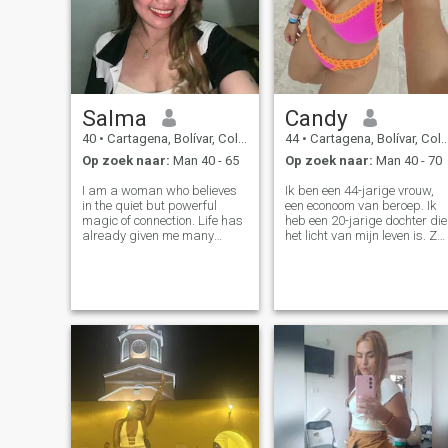
Salma
Candy
40
•
Cartagena, Bolívar, Colombia
44
•
Cartagena, Bolívar, Colombia
Op zoek naar:
Man 40 - 65
Op zoek naar:
Man 40 - 70
I am a woman who believes
Ik ben een 44-jarige vrouw,
in the quiet but powerful
een econoom van beroep. Ik
magic of connection. Life has
heb een 20-jarige dochter die
already given me many
het licht van mijn leven is. Ze
chaptersfamily,
woont bij mij en zit op de
responsibilities, hard
universiteit. Ik ben
workand now my children
gepassioneerd over fysieke
are grown, my home is
activiteit; ik train minstens 5
peaceful, and my heart has
dagen per week. In mijn vrije
room for something new and
tijd ga ik graag uit met mijn
beautif
vrienden, geniet van een
zonsondergang, een glas
wijn, koffie, ga naar het
strand, reis en ontdek Ik
beschouw mezelf als een
moderne vrouw. Ik wil er goe
uitzien en me goed voelen. Ik
ben op een punt in mijn leven