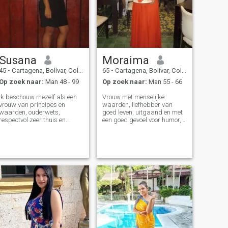
Susana
Moraima
45
•
Cartagena, Bolívar, Colombia
65
•
Cartagena, Bolívar, Colombia
Op zoek naar:
Man 48 - 99
Op zoek naar:
Man 55 - 66
Ik beschouw mezelf als een
Vrouw met menselijke
vrouw van principes en
waarden, liefhebber van
waarden, ouderwets,
goed leven, uitgaand en met
respectvol zeer thuis en
een goed gevoel voor humor,
familie georiënteerd.\Ni ben
liefhebber van familie en
een vrouw die weet wat ze
natuur, gelovig in God, ik ben
wil, ik ben bereid om lief te
niet fysiek mooi, ik ben
hebben en geliefd te
aantrekkelijk, Met sexapil en
worden.\Ni gewoon
ik hou van de details van
willen.Een mooie en blijvende
Fina Coquetería.ik deel
liefde. Laat het mijn
graag een elegant diner met
levensgezel zijn tot de laatste
mijn partner maar ook een
zucht dat vanaf hier op
gebakken ei met rijst. Ik zie
este.planeta aarde. Ojo als je
mezelf volgens de tijd en ik
alleen maar proberen om
respecteer verschillen. Ik heb
telefoonnummer te
2 mooie kinderen ouder dan
verzamelen en om gunst
18 jaar, 1 kleinkinderen 4
vragen passeert. Ik hou niet
jaar oud. Mijn professionele