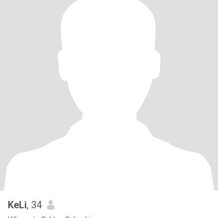
KeLi
, 34