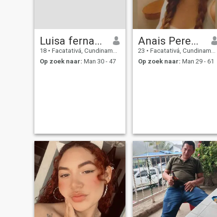
Luisa fernanda
Anais Perez💕
18
•
Facatativá, Cundinamarca, Colombia
23
•
Facatativá, Cundinamarca, Colombia
Op zoek naar:
Man 30 - 47
Op zoek naar:
Man 29 - 61