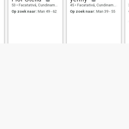
53
•
Facatativá, Cundinamarca, Colombia
45
•
Facatativá, Cundinamarca, Colombia
Op zoek naar:
Man 49 - 62
Op zoek naar:
Man 39 - 55
Ani
Rosalin
45
•
Facatativá, Cundinamarca, Colombia
31
•
Facatativá, Cundinamarca, Colombia