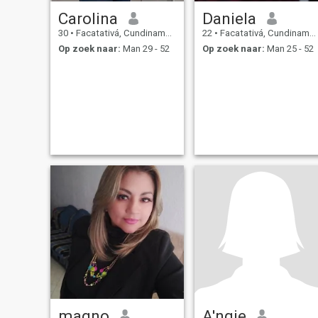
Carolina
Daniela
30
•
Facatativá, Cundinamarca, Colombia
22
•
Facatativá, Cundinamarca, Colombia
Op zoek naar:
Man 29 - 52
Op zoek naar:
Man 25 - 52
magno
A'ngie