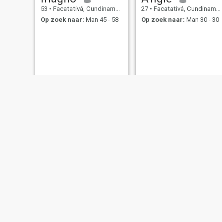
53
•
Facatativá, Cundinamarca, Colombia
27
•
Facatativá, Cundinamarca, Colombia
Op zoek naar:
Man 45 - 58
Op zoek naar:
Man 30 - 30
Margare
40
•
Facatativá, Cundinamarca, Colombia