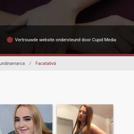
Vertrouwde website ondersteund door Cupid Media
undinamarca
/
Facatativá