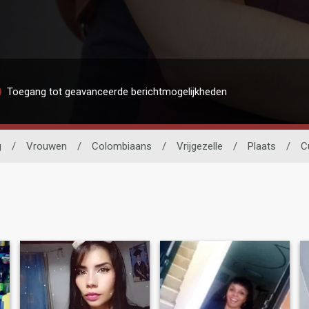
Toegang tot geavanceerde berichtmogelijkheden
g
/
Vrouwen
/
Colombiaans
/
Vrijgezelle
/
Plaats
/
C