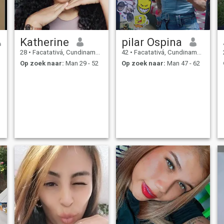
Katherine
pilar Ospina
28
•
Facatativá, Cundinamarca, Colombia
42
•
Facatativá, Cundinamarca, Colombia
Op zoek naar:
Man 29 - 52
Op zoek naar:
Man 47 - 62