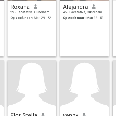
Roxana
Alejandra
29
•
Facatativá, Cundinamarca, Colombia
45
•
Facatativá, Cundinamarca, Colombia
Op zoek naar:
Man 29 - 52
Op zoek naar:
Man 38 - 53
Flor Stella
yenny