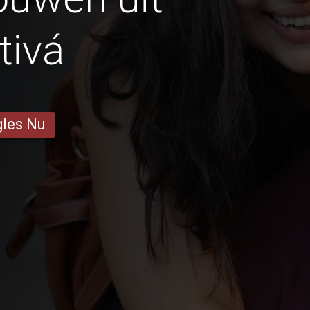
tivá
gles Nu