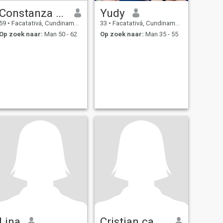
Constanza Rodríguez avila
Yudy
59
•
Facatativá, Cundinamarca, Colombia
33
•
Facatativá, Cundinamarca, Colombia
Op zoek naar:
Man 50 - 62
Op zoek naar:
Man 35 - 55
Lina
Cristian caballero