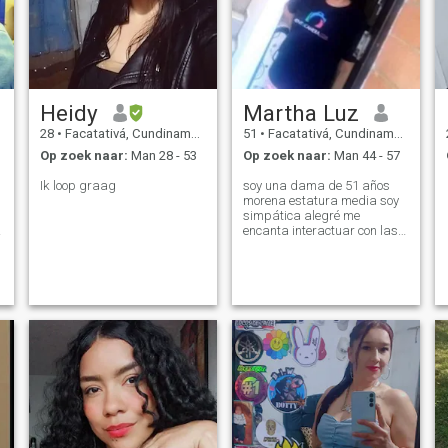
Heidy
Martha Luz
28
•
Facatativá, Cundinamarca, Colombia
51
•
Facatativá, Cundinamarca, Colombia
Op zoek naar:
Man 28 - 53
Op zoek naar:
Man 44 - 57
Ik loop graag
soy una dama de 51 años
morena estatura media soy
simpática alegré me
o
encanta interactuar con las
demás personas me gusta
la sinceridad