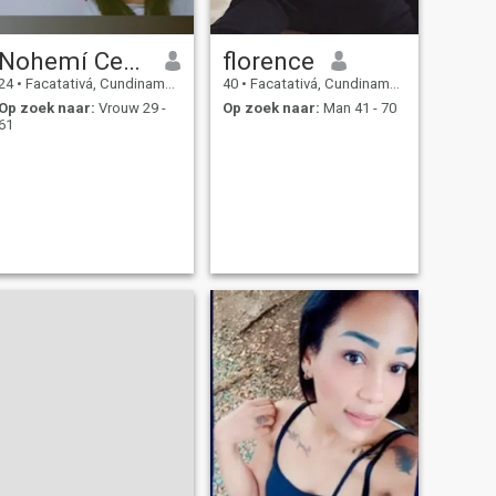
Nohemí Cerpa
florence
24
•
Facatativá, Cundinamarca, Colombia
40
•
Facatativá, Cundinamarca, Colombia
Op zoek naar:
Vrouw 29 -
Op zoek naar:
Man 41 - 70
61