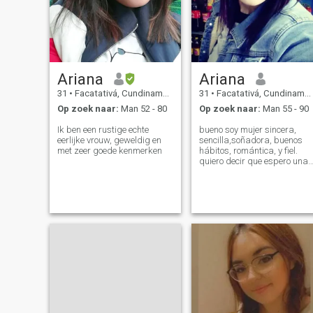
Ariana
Ariana
31
•
Facatativá, Cundinamarca, Colombia
31
•
Facatativá, Cundinamarca, Colombia
Op zoek naar:
Man 52 - 80
Op zoek naar:
Man 55 - 90
Ik ben een rustige echte
bueno soy mujer sincera,
eerlijke vrouw, geweldig en
sencilla,soñadora, buenos
met zeer goede kenmerken
hábitos, romántica, y fiel.
quiero decir que espero una 
personas que sean sinceros
amables y pues que si
quieren solo jugar lo digan
desde un principio de
conversación, no hay ningún
problema es me