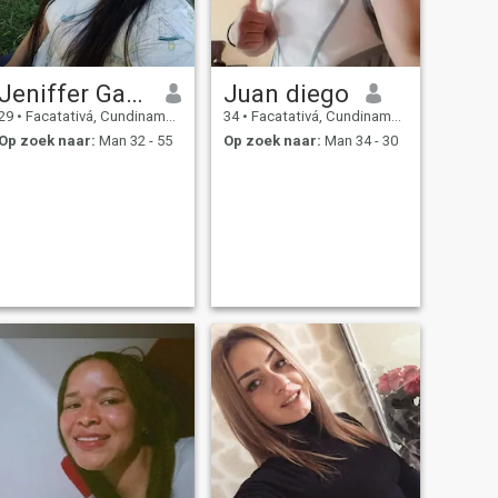
Jeniffer García
Juan diego
29
•
Facatativá, Cundinamarca, Colombia
34
•
Facatativá, Cundinamarca, Colombia
Op zoek naar:
Man 32 - 55
Op zoek naar:
Man 34 - 30