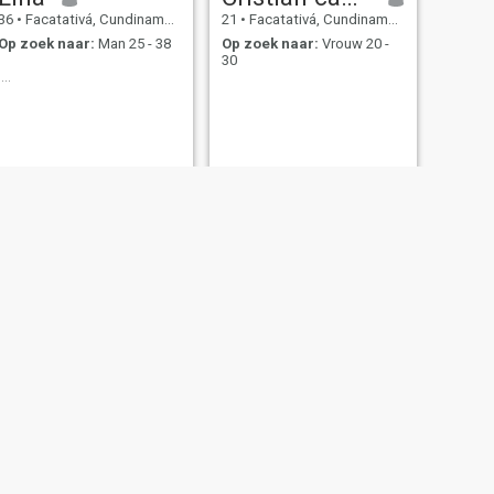
36
•
Facatativá, Cundinamarca, Colombia
21
•
Facatativá, Cundinamarca, Colombia
Op zoek naar:
Man 25 - 38
Op zoek naar:
Vrouw 20 -
30
....
leidy
21
•
Facatativá, Cundinamarca, Colombia