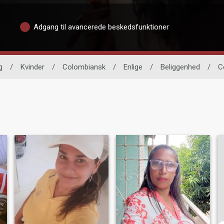
Adgang til avancerede beskedsfunktioner
g
/
Kvinder
/
Colombiansk
/
Enlige
/
Beliggenhed
/
C