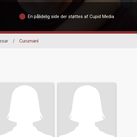
En pålidelig side der støttes af Cupid Media
esar
/
Curumaní