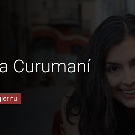
ra Curumaní
ler nu