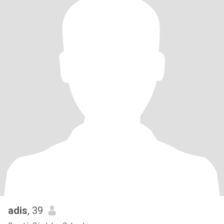
adis
, 39