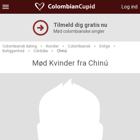
Log ind
Tilmeld dig gratis nu
Mød colombianske singler
Colombiansk dating
>
Kvinder
>
Colombiansk
>
Enlige
>
Beliggenhed
>
Córdoba
>
Chinú
Mød Kvinder fra Chinú