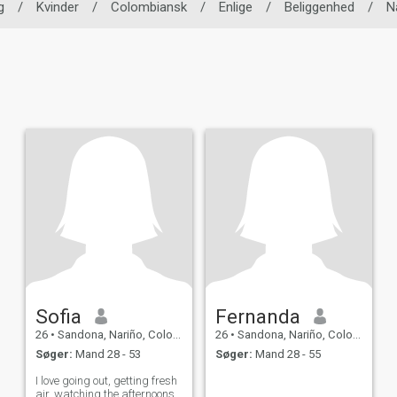
g
/
Kvinder
/
Colombiansk
/
Enlige
/
Beliggenhed
/
N
Sofia
Fernanda
26
•
Sandona, Nariño, Colombia
26
•
Sandona, Nariño, Colombia
Søger:
Mand 28 - 53
Søger:
Mand 28 - 55
I love going out, getting fresh
air, watching the afternoons,