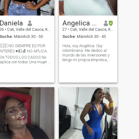
zu lassen.
Daniela
Angelica Julieth
26
•
Cali, Valle del Cauca, Kolumbien
27
•
Cali, Valle del Cauca, Kolumbien
Suche:
Männlich 30 - 55
Suche:
Männlich 30 - 45
🇨🇴 NO SIEMPRE ES POR
Hola, soy Angélica. Soy
colombiana. Me dedico al
INTERÉS ♥️💵💰 NO APLICA
mundo de las inversiones y
EN TODOS LOS CASOS No
tengo mi propia empresa,
aplica con todos Una mujer a
algo que disfruto porque me
veces no busca a un hombre
encanta crear estabilidad y
mayor por dinero, a veces
darle forma a mis proyectos.
busca a un hombre mayor
Estoy estudiando Psicología,
por su madurez intelectual y
una carrera que siempre me
buena personalidad, que los
ha llam
hombres ordi