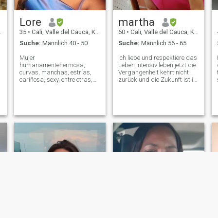
Lore
martha
35
•
Cali, Valle del Cauca, Kolumbien
60
•
Cali, Valle del Cauca, Kolumbien
Suche:
Männlich 40 - 50
Suche:
Männlich 56 - 65
Mujer
Ich liebe und respektiere das
humanamentehermosa,
Leben intensiv leben jetzt die
curvas, manchas, estrías,
Vergangenheit kehrt nicht
cariñosa, sexy, entre otras,
zurück und die Zukunft ist in
no busco nada Yo creo en la
meiner Fähigkeit, es lohnend,
reciprocidad. creo Tengo una
positiv zu machen.Ich mag
forma buena de amar así
aktiv zu sein, ich bin
que espero lo mismo o más
diszipliniert, ich esse gesund
nada menos. No pierdo mi
und ich kümmere mich um
tiempo en convencerte que
meine körperliche und
soy lo qu
geistige Gesundheit.