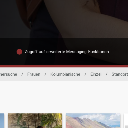
Zugriff auf erweiterte Messaging-Funktionen
tnersuche
/
Frauen
/
Kolumbianische
/
Einzel
/
Standort