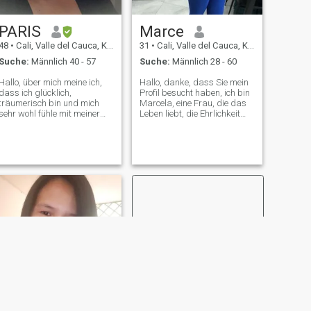
PARIS
Marce
48
•
Cali, Valle del Cauca, Kolumbien
31
•
Cali, Valle del Cauca, Kolumbien
Suche:
Männlich 40 - 57
Suche:
Männlich 28 - 60
Hallo, über mich meine ich,
Hallo, danke, dass Sie mein
dass ich glücklich,
Profil besucht haben, ich bin
träumerisch bin und mich
Marcela, eine Frau, die das
sehr wohl fühle mit meiner
Leben liebt, die Ehrlichkeit
Art zu denken, meinem
und Einfachheit schätzt. Ich
Körper und meinem Leben,
verbringe gerne Zeit mit
ich meine, dass ich nicht
meiner Familie und halte
nach einer Lösung für ein
mich für einen sehr
Problem Suche; Im Gegenteil,
geselligen Menschen. Ich
ich möchte auf dem Weg
liebe es, mich
einen Begleiter finden, den
weiterzuentwickeln, weil ich
besten meiner Freunde,
glaube, dass es ein
meinen Vertrauten und den
wesentlicher Bestandteil des
besten Liebhaber. ich bin
Glücklichseins ist,
eine sehr liebevolle,
Entwicklung in deinem Leben
romantische,
zu sehen. Ich mag Musik,
leidenschaftliche,
Tanzen, Spaziergänge und
disziplinierte, lustige und
Sport. Ich genieße jeden Tag
hart arbeitende Frau, das
und möchte immer mit einer
sind einige der
dankbaren Einstellung leben.
Eigenschaften, die mich am
meisten identifizieren. Ich bin