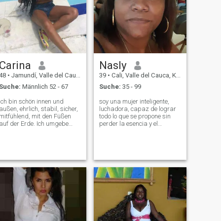
Carina
Nasly
48
•
Jamundí, Valle del Cauca, Kolumbien
39
•
Cali, Valle del Cauca, Kolumbien
Suche:
Männlich 52 - 67
Suche:
35 - 99
Ich bin schön innen und
soy una mujer inteligente,
außen, ehrlich, stabil, sicher,
luchadora, capaz de lograr
mitfühlend, mit den Füßen
todo lo que se propone sin
auf der Erde. Ich umgebe
perder la esencia y el
mich gerne mit echten,
verdadero significado del
positiven Menschen. Ich mag
amor que se centra en la
keine Leute, die zeigen, was
familia y los amigos que la
sie nicht haben. Man muss
vida de brinda. I am an
durchsichtige Wesen sein. So
intelligent, feisty woman,
liebt man sich.
capable of ac