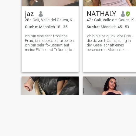
jaz
NATHALY
28
•
Cali, Valle del Cauca, Kolumbien
47
•
Cali, Valle del Cauca, Kolumbien
Suche:
Männlich 18 - 35
Suche:
Männlich 45 - 53
Ich bin eine sehr fröhliche
Ich bin eine glückliche Frau,
Frau, ich liebe es zu arbeiten,
die davon träumt, ruhig in
ich bin sehr fokussiert auf
der Gesellschaft eines
meine Pläne und Träume, ich
besonderen Mannes zu
möchte Freunde finden, neue
leben. Ich halte mich für
Leute in meinem Leben
geduldig, ruhig, leicht zu
kennenlernen, mich ein wenig
tragen und liebevoll. Ich bin
von meiner Routine ablenken,
leicht lachen und ein großes
Leute, die mit mir
Herz. Ich lese, Reise, Tanz,
zusammenarbeiten und
Familienmomente und die
unsere Träumereien
Intimität eines Heims.
gemeinsam verwirklichen
wollen.