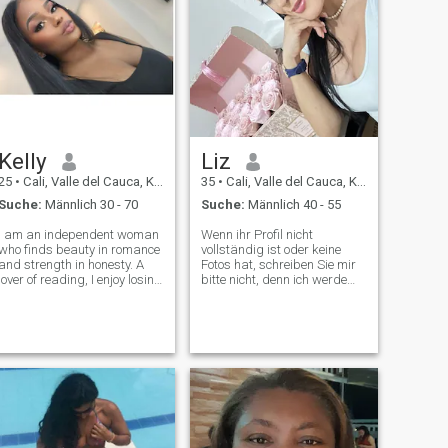
Kelly
Liz
25
•
Cali, Valle del Cauca, Kolumbien
35
•
Cali, Valle del Cauca, Kolumbien
Suche:
Männlich 30 - 70
Suche:
Männlich 40 - 55
I am an independent woman
Wenn ihr Profil nicht
who finds beauty in romance
vollständig ist oder keine
and strength in honesty. A
Fotos hat, schreiben Sie mir
lover of reading, I enjoy losing
bitte nicht, denn ich werde
myself in pages that inspire
nicht antworten Dies ist ein
and awaken the soul.
Ort, um meine Nummer
Fascinated by life's little
kennenzulernen Ich teile sie,
pleasures, nothing suits me
wenn es eine Weile her ist
better than a good glass of
und ich mich sicherer fühle,
wi
wenn Ihre Mitgliedschaft
kurz vor dem Auslaufen ist,
ist es kein gültiger Grund,
Ihnen meine Nummer zu
geben