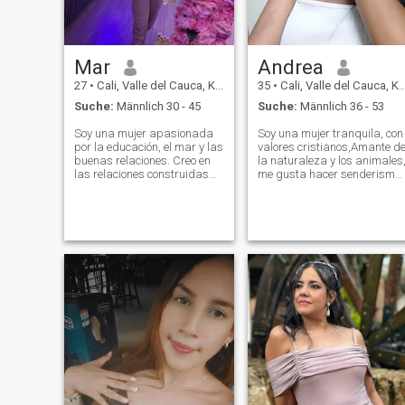
Mar
Andrea
27
•
Cali, Valle del Cauca, Kolumbien
35
•
Cali, Valle del Cauca, Kolumbien
Suche:
Männlich 30 - 45
Suche:
Männlich 36 - 53
Soy una mujer apasionada
Soy una mujer tranquila, con
por la educación, el mar y las
valores cristianos,Amante d
buenas relaciones. Creo en
la naturaleza y los animales
las relaciones construidas
me gusta hacer senderismo
con honestidad, lealtad y
y me encanta el café. Valoro
reciprocidad. Soy una mujer
la honestidad y la lealtad Me
independiente, trabajadora y
gustaría conocer un hombre
dedicada, pero también
autentico empático y honesto
disfruto reír, conocer nuevos
En busca de las co
luga