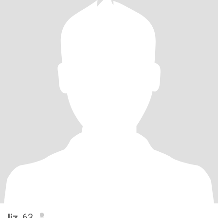
liz
, 63