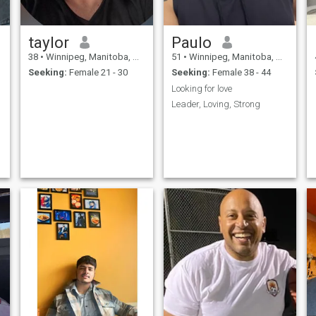
taylor
Paulo
38
•
Winnipeg, Manitoba, Canada
51
•
Winnipeg, Manitoba, Canada
Seeking:
Female 21 - 30
Seeking:
Female 38 - 44
Looking for love
Leader, Loving, Strong