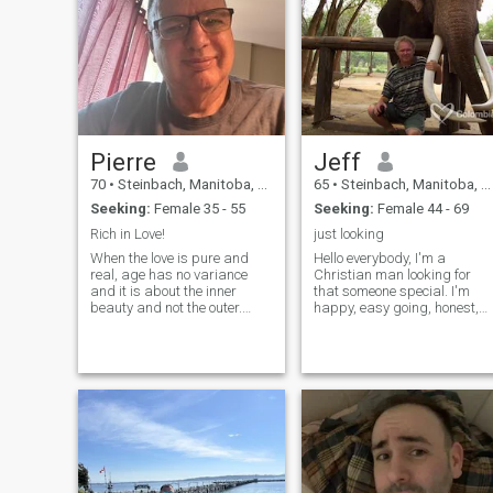
Pierre
Jeff
70
•
Steinbach, Manitoba, Canada
65
•
Steinbach, Manitoba, Canada
Seeking:
Female 35 - 55
Seeking:
Female 44 - 69
Rich in Love!
just looking
When the love is pure and
Hello everybody, I'm a
real, age has no variance
Christian man looking for
and it is about the inner
that someone special. I'm
beauty and not the outer.
happy, easy going, honest,
Without the inner beauty the
loyal, sincere. I enjoy playing
outer beauty has no value. I
sports, traveling, outdoor
am not afraid to cry when I
activities,music, going for
need to, you will always know
coffee and I love kids. I spea
my emotions in my heart, diff
a little Spanish but hoping to
learn more.