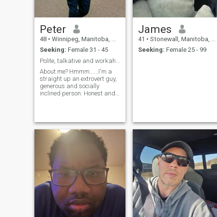
Peter
James
48
•
Winnipeg, Manitoba, Canada
41
•
Stonewall, Manitoba, Canada
Seeking:
Female 31 - 45
Seeking:
Female 25 - 99
Polite, talkative and workaholic …..🤣😂🤣😂
About me? Hmmm......I'm a
straight up an extrovert guy,
generous and socially
inclined person. Honest and
kindness are my wheels