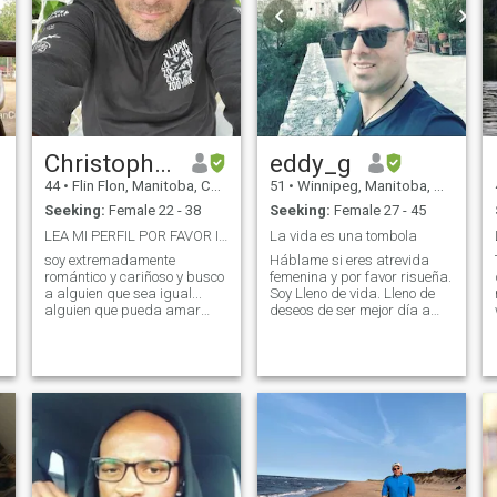
Christopher
eddy_g
44
•
Flin Flon, Manitoba, Canada
51
•
Winnipeg, Manitoba, Canada
Seeking:
Female 22 - 38
Seeking:
Female 27 - 45
LEA MI PERFIL POR FAVOR Ig the_bon_wheat
La vida es una tombola
soy extremadamente
Háblame si eres atrevida
romántico y cariñoso y busco
femenina y por favor risueña.
a alguien que sea igual...
Soy Lleno de vida. Lleno de
alguien que pueda amar
deseos de ser mejor día a
profundamente alguien que
día. Poco labio y mas accion.
pueda ser pegajoso y ame
Soy un artista en busca de
estar cerca el uno del otro
su musa. Quien sos?
k
alguien para ser un mejor
Hablame y conectate , se
amigo y compartir todas las
quien eres y haz lo que te de
cosas juntos y que me
apasióna. He sido un artista
encuentre en persona para
por predileccion, en realidad
que pueda mostrarme la
mi vida no puede estar sin
belleza de colombia y
crear, sin sentir que he hecho
mostrarle mi pais canada!!
algo con mi pasion en el dia
No engaño ni golpeo a una
a dia. Idealista ? si, es mi