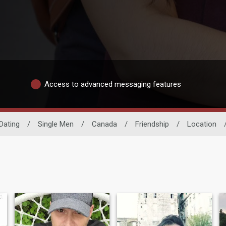
Access to advanced messaging features
Dating
/
Single Men
/
Canada
/
Friendship
/
Location