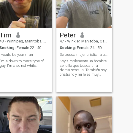
Tim
Peter
48
•
Winnipeg, Manitoba, Canada
47
•
Winkler, Manitoba, Canada
Seeking:
Female 22 - 40
Seeking:
Female 24 - 50
I would be your man
Se busca mujer cristiana para matrimonio.
I'm a down to mars type of
Soy simplemente un hombre
guy. I'm also not white.
sencillo que busca una
dama sencilla. También soy
cristiano y mi fe es muy
importante para mí.
Introvertido, un poco tímido
hasta conocerte. Soy amable,
cariñosa, cariñosa y leal.
Amo reír