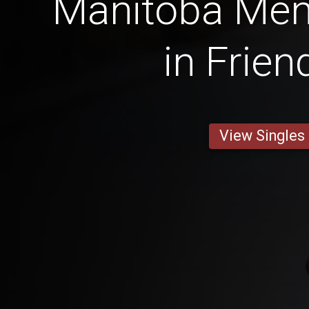
Manitoba Men 
in Frien
View Singles