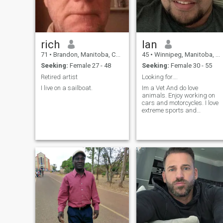
rich
Ian
71
•
Brandon, Manitoba, Canada
45
•
Winnipeg, Manitoba, Canada
Seeking:
Female 27 - 48
Seeking:
Female 30 - 55
Retired artist
Looking for….
I live on a sailboat.
Im a Vet And do love
animals. Enjoy working on
cars and motorcycles. I love
extreme sports and
travelling