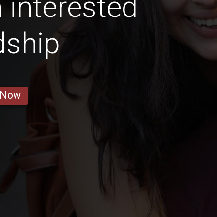
interested
dship
 Now