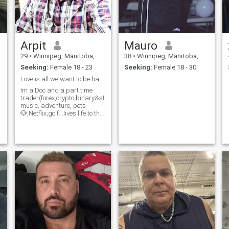
Arpit
Mauro
29
•
Winnipeg, Manitoba, Canada
38
•
Winnipeg, Manitoba, Canada
Seeking:
Female 18 - 23
Seeking:
Female 18 - 30
Love is all we want to be happy in our lives...
Im a Doc and a part time
trader(forex,crypto,binary&stocks)..loves
music, adventure, pets
🐶,Netflix,golf...lives life to the
fullest..looking for serious
relationship...