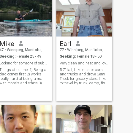
Mike
Earl
47
•
Winnipeg, Manitoba, Canada
77
•
Winnipeg, Manitoba, Canada
Seeking:
Female 25 - 49
Seeking:
Female 18 - 50
Looking for someone of substance
Very clean and neat and love rear end sex
Things about me: 1) Being a
5'7" tall, I like muscle cars
dad comes first 2) works
and trucks and drove Semi
really hard at being a man
Truck for grocery store. I like
with morals and ethics 3)
to travel by truck, camp, fish,
loves my career 4) Ambivert,
go to restaurant and mall.
likes people but has a limited
social bettery 5) Can be
awkward/shy at first but
more open when comfortable
6) Pret