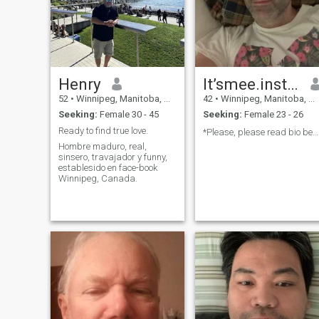
Henry
It’smee.insta.mndrzqt
52
•
Winnipeg, Manitoba, Canada
42
•
Winnipeg, Manitoba, Canada
Seeking:
Female 30 - 45
Seeking:
Female 23 - 26
Ready to find true love.
*Please, please read bio before messaging ✌🏻
Hombre maduro, real,
sinsero, travajador y funny,
establesido en face-book
Winnipeg, Canada.