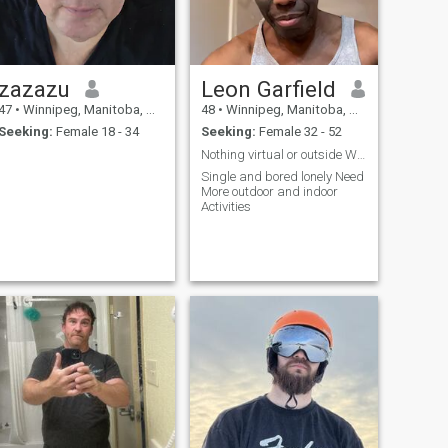
zazazu
Leon Garfield
47
•
Winnipeg, Manitoba, Canada
48
•
Winnipeg, Manitoba, Canada
Seeking:
Female 18 - 34
Seeking:
Female 32 - 52
Nothing virtual or outside Winnipeg or Canada.
Single and bored lonely Need
More outdoor and indoor
Activities