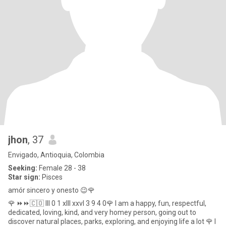
jhon
, 37
Envigado, Antioquia, Colombia
Seeking:
Female 28 - 38
Star sign:
Pisces
amór sincero y onesto 😉🌹
🌹 ⏩⏩🇨🇴 lll 0 1 xlll xxvl 3 9 4 0🌹 I am a happy, fun, respectful,
dedicated, loving, kind, and very homey person, going out to
discover natural places, parks, exploring, and enjoying life a lot 🌹 I