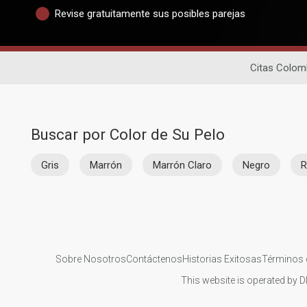
Revise gratuitamente sus posibles parejas
Citas Colom
Buscar por Color de Su Pelo
Gris
Marrón
Marrón Claro
Negro
R
Sobre Nosotros
Contáctenos
Historias Exitosas
Términos 
This website is operated by D