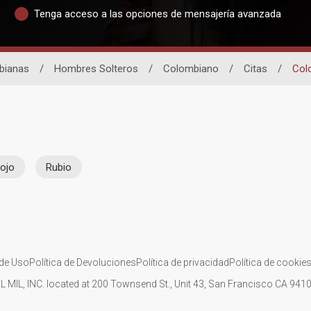
Tenga acceso a las opciones de mensajería avanzada
bianas
/
Hombres Solteros
/
Colombiano
/
Citas
/
Col
ojo
Rubio
de Uso
Política de Devoluciones
Política de privacidad
Política de cookie
IL MIL, INC. located at 200 Townsend St., Unit 43, San Francisco CA 94