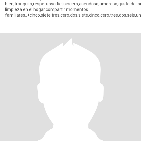
bien,tranquilo,respetuoso,fiel,sincero,asendoso,amoroso,gusto del o
limpieza en el hogar,compartir momentos
familiares..+cinco,siete,tres,cero,dos,siete,cinco,cero,tres,dos,seis,un
de imagen corporal,aseado,sensual,gu