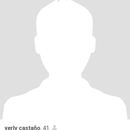
yerly castaño
, 41