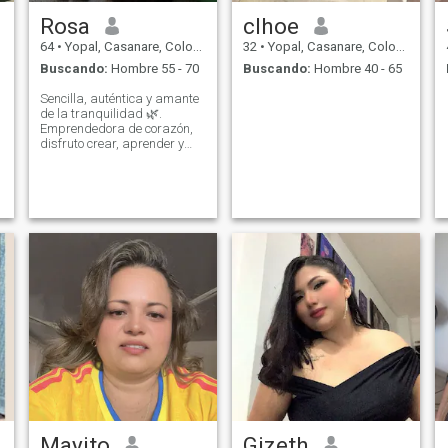
Rosa
clhoe
64
•
Yopal, Casanare, Colombia
32
•
Yopal, Casanare, Colombia
Buscando:
Hombre 55 - 70
Buscando:
Hombre 40 - 65
Sencilla, auténtica y amante
de la tranquilidad 🌿.
Emprendedora de corazón,
disfruto crear, aprender y
crecer cada día. Creo en el
respeto, la independencia y
en los pequeños detalles que
hacen la vida especial 💫.
Mayito
Gizeth