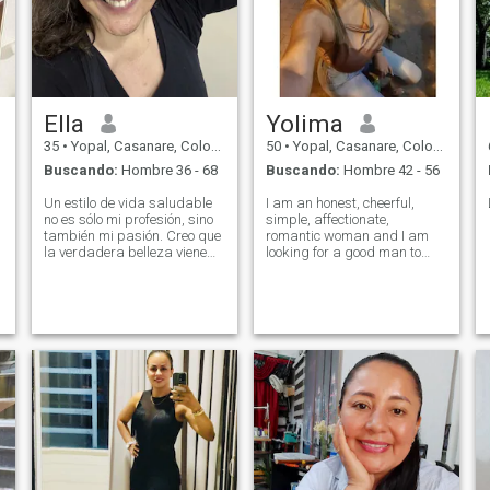
Ella
Yolima
35
•
Yopal, Casanare, Colombia
50
•
Yopal, Casanare, Colombia
Buscando:
Hombre 36 - 68
Buscando:
Hombre 42 - 56
Un estilo de vida saludable
I am an honest, cheerful,
no es sólo mi profesión, sino
simple, affectionate,
también mi pasión. Creo que
romantic woman and I am
la verdadera belleza viene
looking for a good man to
de la armonía del cuerpo y el
start a relationship.
alma. Soy una mujer abierta
y tierna con buen sentido del
humor, que valora la
sinceridad y la bondad de
las personas. Mi mayor
sueño es tener mi propio
gimnasio y una familia
amorosa donde el respeto y
el apoyo son la base de la
felicidad