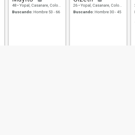
48
•
Yopal, Casanare, Colombia
26
•
Yopal, Casanare, Colombia
Buscando:
Hombre 53 - 66
Buscando:
Hombre 30 - 45
Juanis
marcelinocachaycachaygmail.co
63
•
Yopal, Casanare, Colombia
29
•
Yopal, Casanare, Colombia