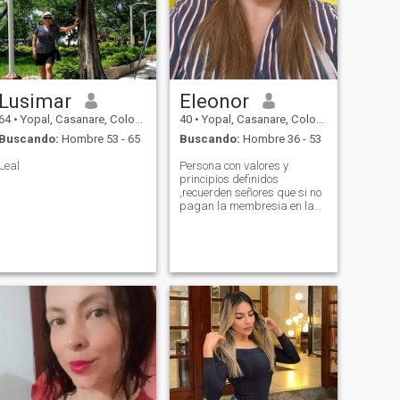
Lusimar
Eleonor
64
•
Yopal, Casanare, Colombia
40
•
Yopal, Casanare, Colombia
Buscando:
Hombre 53 - 65
Buscando:
Hombre 36 - 53
Leal
Persona con valores y
principios definidos
,recuerden señores que si no
pagan la membresia en la
pagina no podre ver sus
mensajes ,solo se pueden
leer los que pagan ,