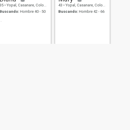
35
•
Yopal, Casanare, Colombia
43
•
Yopal, Casanare, Colombia
Buscando:
Hombre 40 - 50
Buscando:
Hombre 42 - 66
...
SIGUIENTE
Milena
40
•
Yopal, Casanare, Colombia