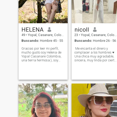
HELENA
nicoll
49
•
Yopal, Casanare, Colombia
23
•
Yopal, Casanare, Colombia
Buscando:
Hombre 45 - 55
Buscando:
Hombre 26 - 56
Gracias por leer mi perfil,
Me encanta el dinero y
mucho gusto soy Helena de
complacer a los hombres ♥️
Yopal Casanare Colombia,
Una chica muy agradable,
una tierra hermosa:), soy
sincera, muy linda por cierto,
profesional, soltera sin hijos,
joven, carismática, atenta,
me gusta conversar, reír,
responsable, tengo muchas
bromear, escuchar todo tipo
virtudes buenas, me gusta
de música y bailar
charlar mucho, estar
especialmente Salsa.
pendiente de mi pareja, soy
Disfruto leer, caminar,
una buena persona y tengo
cocinar, viajar y comer; el
un corazón muy hermoso ♥️
paladar es otra forma de
conocer diferentes culturas y
costumbre. Como pareja soy
cariñosa, atenta, des
complicada, alegre,
enérgica, buen sentido del
humor, leal, comprometida e