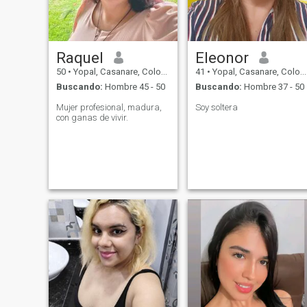
incondicional. Tengo un estilo
de vida saludable y me
ejercito corriendo y
practicando en el gimnasio.
También me gusta dormir.
Raquel
Eleonor
ver tv y serie y la naturaleza;
todo lo que tenga que ver con
50
•
Yopal, Casanare, Colombia
41
•
Yopal, Casanare, Colombia
el campo y aire libre.
Buscando:
Hombre 45 - 50
Buscando:
Hombre 37 - 50
Mujer profesional, madura,
Soy soltera
con ganas de vivir.