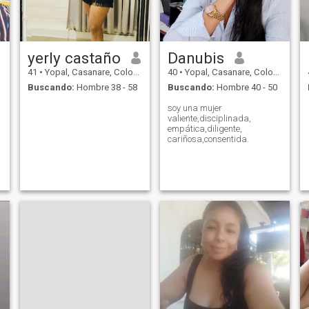
yerly castaño
Danubis
41
•
Yopal, Casanare, Colombia
40
•
Yopal, Casanare, Colombia
Buscando:
Hombre 38 - 58
Buscando:
Hombre 40 - 50
soy una mujer
valiente,disciplinada,
empática,diligente,
cariñosa,consentida.