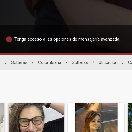
Tenga acceso a las opciones de mensajería avanzada
s
/
Solteras
/
Colombiana
/
Solteras
/
Ubicación
/
C