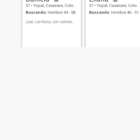
51
•
Yopal, Casanare, Colombia
37
•
Yopal, Casanare, Colombia
Buscando:
Hombre 44 - 58
Buscando:
Hombre 46 - 51
Leal, cariñosa, con valores,
linda
Karen Marín ruiz
23
•
Yopal, Casanare, Colombia
30
•
Yopal, Casanare, Colombia