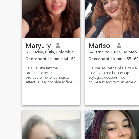
Maryury
Marisol
57
•
Neiva, Huila, Colombie
54
•
Pitalito, Huila, Colombie
Cherchant:
Homme 64 - 59
Cherchant:
Homme 55 - 60
Je suis une femme
Il aime les petits plaisirs de
professionnelle,
la vie. J'aime beaucoup
professionnelle, sérieuse,
voyager, découvrir de
affectueuse, honnête et fidèle,
nouveaux endroits et vivre de
j'aime vivre en compagnie de
nouvelles expériences. J'aim
l'être aimé, je suis
les promenades en plein air,
affectueuse et j'aime traiter
me connecter avec la nature
et être bien traité, j'aime
et rester actif en allant au
partager avec ma famille et
gymnase. J'aime lire,
avec mon partenaire, j'aime
regarder de bons films et
les petites choses dans la
partager un verre de vin en
vie. Trois, un, sept, six, cinq
bonne compagnie. Et s'il y a
quatre, sept, deux, six, six,
du café, encore mieux: je
j'aime écouter de la bonne
l'aime, c'est une partie
musique et de la danse, la
essentielle de ma journée et l
vie est courte et vous devez
compagnon parfait pour les