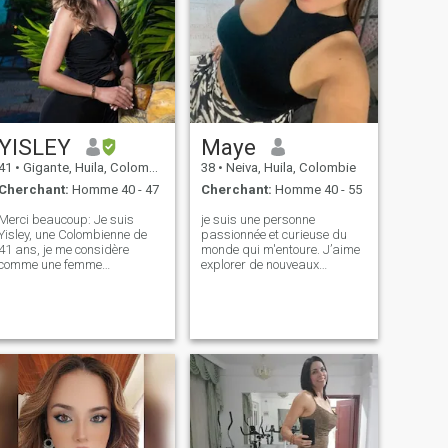
YISLEY
Maye
41
•
Gigante, Huila, Colombie
38
•
Neiva, Huila, Colombie
Cherchant:
Homme 40 - 47
Cherchant:
Homme 40 - 55
Merci beaucoup: Je suis
je suis une personne
Yisley, une Colombienne de
passionnée et curieuse du
41 ans, je me considère
monde qui m'entoure. J’aime
comme une femme
explorer de nouveaux
authentique, gentille, positive,
endroits et cultures, profiter
ouverte, j'ai mes convictions
d’un bon film ou d’une série,
claires et fortes, je suis mûre
et me perdre dans un livre
et en bonne santé
intéressant. Je m'intéresse
émotionnelle. Je suis
aussi beaucoup à la
psychologue de profession,
technologie et je cherche
coordinatrice académique.
toujours à apprendre de
J'aime lire, écrire, éditer,
nouvelles choses. i je suis
apprendre quelque chose de
quelqu'un qui valorise la
nouveau chaque jour, étudier
sincérité et la communication
et grandir personnellement.
ouverte. Je crois qu'une
J'aime voyager, sortir avec
relation est fondée sur la