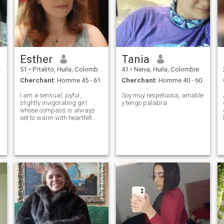
aiment à l'ancienne et de
l'âme ... le tout dans un sens,
de mener une vie tranquille et
heureuse. Il est question d'un
Bonjour pour connaître une
vision différente du monde
qui habitas ... seul inténtalo
Esther
Tania
51
•
Pitalito, Huila, Colombie
41
•
Neiva, Huila, Colombie
Cherchant:
Homme 45 - 61
Cherchant:
Homme 40 - 60
I am a sensual, joyful,
Soy muy respetuosa, amable
slightly invigorating girl
y tengo palabra
whose compass is always
set to warm with heartfelt
y
conversations and cozy
handmade things. Being in
motion is about me, and my
life is full of energy. I love
creativity, people with a
sparkle in thei