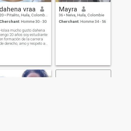
dahena vraa
Mayra
20
•
Pitalito, Huila, Colombie
36
•
Neiva, Huila, Colombie
Cherchant:
Homme 30 - 30
Cherchant:
Homme 34 - 56
Holaa mucho gusto dahena
tengo 20 años soy estudiante
en formación de la carrera
de derecho, amo y respeto a
todos los animales soy
mamá gatuna. me gusta
cuidarme hago deporte por
mi salud y por mi físico, me
considero una mujer con
carácter, sincer
SUIVANT