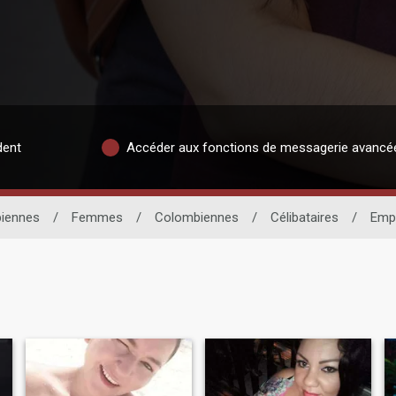
dent
Accéder aux fonctions de messagerie avancé
iennes
/
Femmes
/
Colombiennes
/
Célibataires
/
Emp