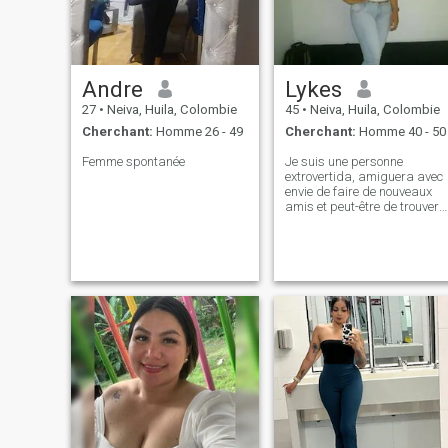
calme et je n'aime pas la vie
trépidante, bien sûr j'aime
profiter de chaque instant,
mais pas vivre une frénésie.
Andre
Lykes
27
•
Neiva, Huila, Colombie
45
•
Neiva, Huila, Colombie
Cherchant:
Homme 26 - 49
Cherchant:
Homme 40 - 50
Femme spontanée
Je suis une personne
extrovertida, amiguera avec
envie de faire de nouveaux
amis et peut-être de trouver
la personne que j'ai attendu.