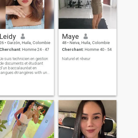
des amis, méditer, prier et
confiance, le respect mutuel
passer du temps avec ma
et le soutien inconditionnel.
famille, surtout mes enfants.
J’aime passer du temps de
Je fais de l'exercice en jouant
qualité avec mon partenaire,
au basket, en courant, au
que ce soit pour avoir des
gymnase.
conversations approfondies,
partager des passe-temps
Leidy
Maye
ou simplement profiter de la
compagnie mutuelle.
26
•
Garzón, Huila, Colombie
48
•
Neiva, Huila, Colombie
Cherchant:
Homme 24 - 47
Cherchant:
Homme 40 - 54
Je suis technicien en gestion
Naturel et rêveur
de documents et étudiant
d'un baccalauréat en
langues étrangères ​​with un
accent sur l'anglais. Je
travaille comme professeur
d'anglais avec des enfants
de l'école primaire. Je suis
une femme sortante avec un
caractère un peu fort. J'ai 25
ans et je n'ai pas d'enfants.
Je suis gentil, affectueux,
respectueux, honnête,
travailleur, romantique, fidèle
et très responsable. J'aime
écouter de la musique et
chanter, danser, nager,
voyager, marcher, Aller au