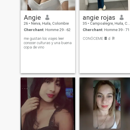
Angie
angie rojas
26
•
Neiva, Huila, Colombie
35
•
Campoalegre, Huila, Colombie
Cherchant:
Homme 29 - 62
Cherchant:
Homme 39 - 71
me gustan los viajes leer
CONÓCEME 🍫🧃🥂
conocer culturas y una buena
copa de vino