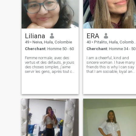
profiter des choses
conversations, les rires et les
merveilleuses que nous
moments spé Je cherche à
avons autour.
profiter de la vie avec calme,
bonne énergie et sourires
sincères.
Liliana
ERA
49
•
Neiva, Huila, Colombie
40
•
Pitalito, Huila, Colombie
Cherchant:
Homme 50 - 60
Cherchant:
Homme 34 - 50
Femme normale, avec des
I am a cheerful, kind and
vertus et des défauts, je jouis
sincere woman. I have many
des choses simples, j’aime
friends this is why I can say
servir les gens, après tout ce
that I am sociable, loyal and
que nous sommes venus
honest. I like to be in harmon
dans ce monde, quand
with my surroundings and
viendra notre rencontre avec
feel safe in them. I have a
Dieu, nous serons jugés par
balanced attitude towards
amour et service aux autres,
anything. I am affectionat
j'aime la vie de famille et
partager avec des amis, je
ne cherche pas qui va
résoudre ma vie, parce que
ce n'est pas le but d'être ici,
Je veux quelqu'un pour venir
à ma vie qui veut partager
une nouvelle étape dans sa
vie avec moi.je suis très