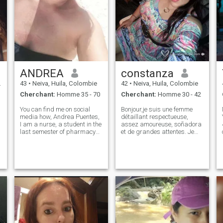
ANDREA
constanza
43
•
Neiva, Huila, Colombie
42
•
Neiva, Huila, Colombie
Cherchant:
Homme 35 - 70
Cherchant:
Homme 30 - 42
You can find me on social
Bonjour,je suis une femme
media how, Andrea Puentes,
détaillant respectueuse,
I am a nurse, a student in the
assez amoureuse, soñadora
last semester of pharmacy
et de grandes attentes. Je
e
regency, honest, happy, calm,
suis une femme simple,
with values, I love going to the
humble, travailleuse, loyale,
gym and cooking, I don't like
responsable, je suis honnête,
lies, don't ask me for photos,
la haine le mensonge, les
nudes, etc...
gens fausse me dérange.
J'aime pratiquer le sport
pour être exacte le volley-ball,
j'aime lire, jouir d'une bonne
dîner, partager des moments
en famille et en couple. Je
e
pense même dans les
amores bonites, ceux qui