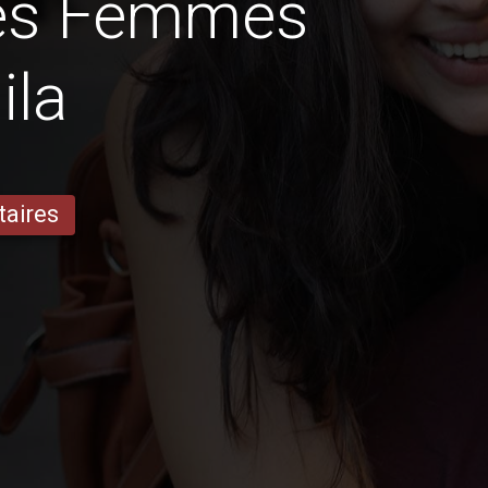
des Femmes
ila
taires