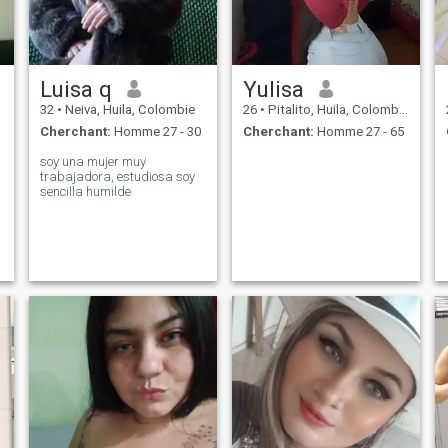
Luisa q
Yulisa
32
•
Neiva, Huila, Colombie
26
•
Pitalito, Huila, Colombie
Cherchant:
Homme 27 - 30
Cherchant:
Homme 27 - 65
soy una mujer muy
trabajadora, estudiosa soy
sencilla humilde