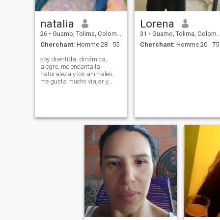
natalia
Lorena
26
•
Guamo, Tolima, Colombie
31
•
Guamo, Tolima, Colombie
Cherchant:
Homme 28 - 55
Cherchant:
Homme 20 - 75
soy divertida, dinámica,
alegre, me encanta la
naturaleza y los animales,
me gusta mucho viajar y
espero conocer personas
divertidas