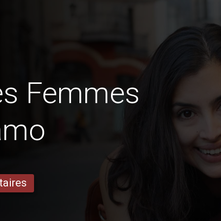
des Femmes
amo
taires