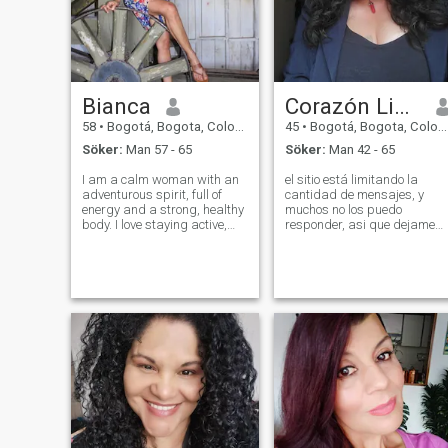
Bianca
Corazón Lindo, LEE MI PERFIL
58
•
Bogotá, Bogota, Colombia
45
•
Bogotá, Bogota, Colombia
Söker:
Man 57 - 65
Söker:
Man 42 - 65
I am a calm woman with an
el sitio está limitando la
adventurous spirit, full of
cantidad de mensajes, y
energy and a strong, healthy
muchos no los puedo
body. I love staying active,
responder, asi que dejame
learning new things, and
tus datos y nos conectamos
putting my knowledge into
en video..SOY UNA
practice. Creative, intelligent,
Colombiana hermosa, NACÍ
organized, and kind, I carry
Y VIVO EN BOGOTA madura,
a heart ready to help and
interesante, leal, muy alegre,
agradecida, con valores y p