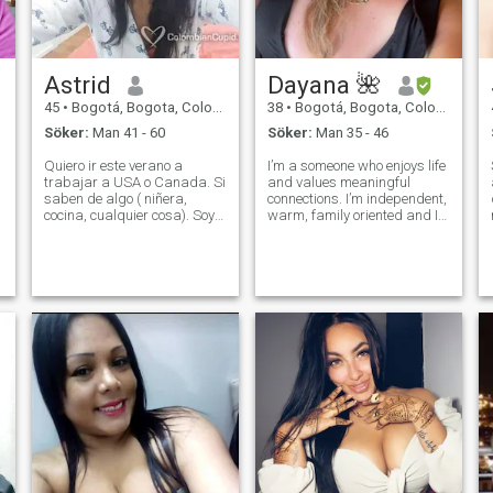
ärlighet, vänlighet och
människor som inte tar sig
själva på för stort allvar. Om
du kan få mig att skratta,
utmana mitt sinne, och njuta
Astrid
Dayana 🌺
av både äventyr och lata
söndagar, har vi redan en
45
•
Bogotá, Bogota, Colombia
38
•
Bogotá, Bogota, Colombia
bra start.
Söker:
Man 41 - 60
Söker:
Man 35 - 46
Quiero ir este verano a
I’m a someone who enjoys life
trabajar a USA o Canada. Si
and values meaningful
saben de algo ( niñera,
connections. I’m independent,
cocina, cualquier cosa). Soy
warm, family oriented and I
una persona sencilla,
appreciate good
disfruto las pequeñas cosas.
conversations, laughter, and
Me gusta bailar, cocinar, reir
loyalty. I believe in growing
y conocer lugares, hacer
together, supporting each
actividades al aire libre y
other, and building
creo en El
something genuine.