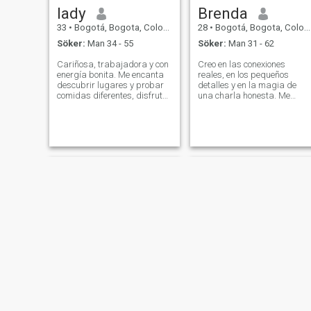
lady
Brenda
33
•
Bogotá, Bogota, Colombia
28
•
Bogotá, Bogota, Colombia
Söker:
Man 34 - 55
Söker:
Man 31 - 62
Cariñosa, trabajadora y con
Creo en las conexiones
energía bonita. Me encanta
reales, en los pequeños
descubrir lugares y probar
detalles y en la magia de
comidas diferentes, disfrutar
una charla honesta. Me
una buena conversación y
encanta viajar, probar
reírme mucho. Valoro los
comidas nuevas y perderme
detalles simples, la
en lugares que nunca había
tranquilidad y las personas
visto. Siempre lista para un
genuinas. Si tienes buen
buen plan al aire libre o una
sentido del hu
escapada de última
Estelle
Marcela