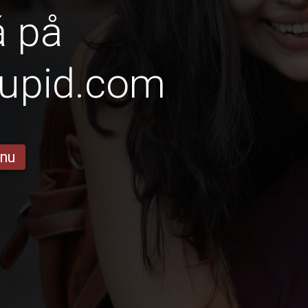
á på
upid.com
 nu