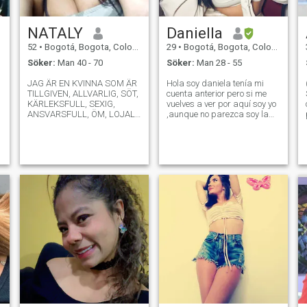
NATALY
Daniella
52
•
Bogotá, Bogota, Colombia
29
•
Bogotá, Bogota, Colombia
Söker:
Man 40 - 70
Söker:
Man 28 - 55
JAG ÄR EN KVINNA SOM ÄR
Hola soy daniela tenía mi
TILLGIVEN, ALLVARLIG, SÖT,
cuenta anterior pero si me
KÄRLEKSFULL, SEXIG,
vuelves a ver por aquí soy yo
ANSVARSFULL, ÖM, LOJAL,
,aunque no parezca soy la
RESPEKTFULL, LÄTT, ÄRLIG,
de las fotos ,estoy aquí
UPPRIKTIG, SENSUELL OCH
porque busque una manera
FRAMFÖR ALLT MYCKET
diferente de hacer amistad y
DIREKT I ALLT... JAG GILLAR
encontrar una persona real
INTE KAFFE OCH JAG
,genuino, leal y con principios
SKULLE GÄRNA TRÄFFA
NO
NÅGON SOM JAG KAN
NJUTA AV MÅNGA SAKER
MED.