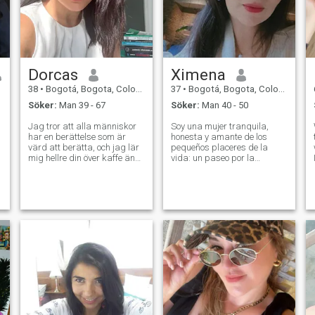
Dorcas
Ximena
38
•
Bogotá, Bogota, Colombia
37
•
Bogotá, Bogota, Colombia
Söker:
Man 39 - 67
Söker:
Man 40 - 50
Jag tror att alla människor
Soy una mujer tranquila,
har en berättelse som är
honesta y amante de los
värd att berätta, och jag lär
pequeños placeres de la
mig hellre din över kaffe än
vida: un paseo por la
genom oändliga sms. Jag är
naturaleza, cocinar con
optimistisk, nyfiken och alltid
cariño, compartir una charla
redo att hitta något vackert i
sincera. Me enamoro a la
vanliga dagar. Jag tycker
antigua, valorando el
om att skratta tills mina
respeto, la lealtad y los
kinder gör ont, prova nya
gestos genuinos. No busco
recept som inte alltid blir
jue
som planerat, och skapa
minnen som inte kan
filtreras. Jag är
självständig, men jag tror
fortfarande att livet är bättre
när man har någon att dela
det med. Jag uppskattar