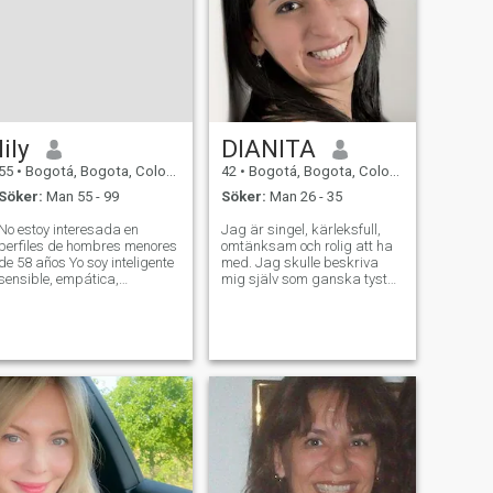
lily
DIANITA
55
•
Bogotá, Bogota, Colombia
42
•
Bogotá, Bogota, Colombia
Söker:
Man 55 - 99
Söker:
Man 26 - 35
No estoy interesada en
Jag är singel, kärleksfull,
perfiles de hombres menores
omtänksam och rolig att ha
de 58 años Yo soy inteligente
med. Jag skulle beskriva
sensible, empática,
mig själv som ganska tyst
cariñosa, no drama,
nästan blyg när jag träffar
ivertida. me gusta viajar,
nya människor, men öppna
cocinar y hacer ejercicio.. No
upp ganska snabbt när jag
estoy interesada en
lär känna dig. Jag är en bra
personas con afines al
lyssnare och alltid där för
socialismo - comunism
mina vänner när de behöver
mig. Jag är mjuk, mild och
mycket adventerous tjej som
tycker om att resa mycket