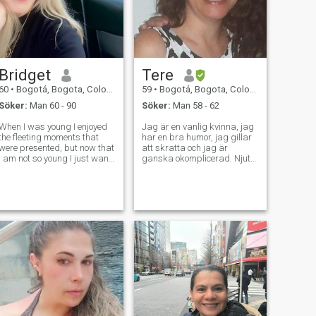
Bridget
Tere
60
•
Bogotá, Bogota, Colombia
59
•
Bogotá, Bogota, Colombia
Söker:
Man 60 - 90
Söker:
Man 58 - 62
When I was young I enjoyed
Jag är en vanlig kvinna, jag
the fleeting moments that
har en bra humor, jag gillar
were presented, but now that
att skratta och jag är
I am not so young I just want
ganska okomplicerad. Njut
something stable and not
av naturen så mycket som
something transient, I think
möjligt. Jag är förståndig,
that time runs out and it is
kärleksfull och romantisk.
important to make the most
Jag älskar rock and
of it, every day I do it but
rollmusik. I am not for
games. Jag är inte för spel. I
am financially stable, I can
travel whenever I want, I have
no impediment Jag är en
vanlig kvinna, jag har en god
humor, jag gillar att skratta
Jag njuter lika mycket av
naturen som av allt annat.
Jag är förståndig,