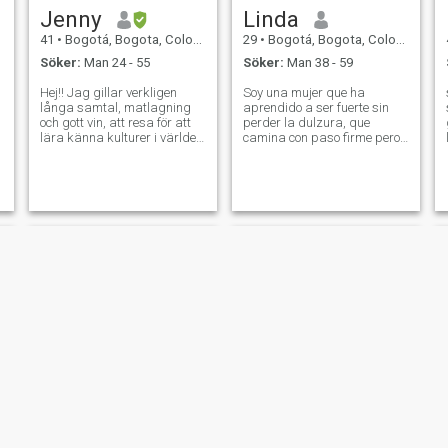
Jenny
Linda
41
•
Bogotá, Bogota, Colombia
29
•
Bogotá, Bogota, Colombia
Söker:
Man 24 - 55
Söker:
Man 38 - 59
Hej!! Jag gillar verkligen
Soy una mujer que ha
långa samtal, matlagning
aprendido a ser fuerte sin
och gott vin, att resa för att
perder la dulzura, que
lära känna kulturer i världen
camina con paso firme pero
hehe till en som jag inte har
con el corazón abierto. Me
lämnat Colombia mycket och
mueve la sensibilidad, la
men jag känner nästan hela
empatía y el deseo de
Colombia 💖🤠🍾 🍀Hej!!! Jag
construir vínculos auténticos,
gillar långa samtal,
sin dejar de lado mi esencia
matlagning och gott vin, att
empoderada. Me id
resa för att lära känna
kulturer i jiji världen till en
som jag inte har lämnat
mycket av Colombia och men
jag känner nästan hela
Colombia 💖🤠🍾
Angie
Blue