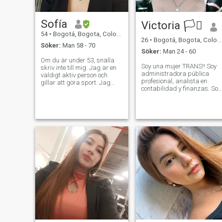
Sofía
Victoria 🏳️‍⚧️
54
•
Bogotá, Bogota, Colombia
26
•
Bogotá, Bogota, Colombia
Söker:
Man 58 - 70
Söker:
Man 24 - 60
Om du är under 53, snälla
Soy una mujer TRANS!! Soy
skriv inte till mig. Jag är en
administradora pública
väldigt aktiv person och
profesional, analista en
gillar att göra sport. Jag
contabilidad y finanzas. Soy
anser mig vara kärleksfull,
muy curiosa con un deseo
vänlig, hårt arbetande, med
implacable por aprender
god humor och pålitlig. Jag
constantemente. Estoy
gillar att resa, ta
estudiando procesamiento
promenader i naturen, njuta
de datos para modelos de
av stranden, besöka museer,
inteligencia artificial
upptäcka och prova nya
restauranger, laga mat och
ta hand om de jag älskar.
Jag njuter av de enkla
sakerna i livet. Jag älskar
och respekterar djur och jag
gör frivilligt arbete för att
skydda dem.