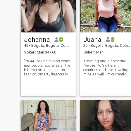
Johanna
Juana
45
•
Bogotá, Bogota, Colombia
25
•
Bogotá, Bogota, Colombia
Söker:
Man 34 - 60
Söker:
Man
'Im 44 Looking to Meet some
traveling and discovering.
new people.. socialize a little
I've been to 3 different
bit . You are a gentleman, old
countries and love traveling
fashion, smart , financially
mine as well. I'm currently
stable, generous, love to
working and studying. I'm a
travel , cute smile guy who
tattoed and pierced person,
would love to meet the
if you don't like it keep lookin
woman of your dreams😉
for others. I like to read, go
open the door for me 😍
out for