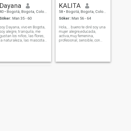
Dayana
KALITA
40
•
Bogotá, Bogota, Colombia
58
•
Bogotá, Bogota, Colombia
Söker:
Man 35 - 60
Söker:
Man 56 - 64
soy Dayana, vivo en Bogota,
Hola,... bueno te diré soy una
soy alegre, tranquila, me
mujer alegre,educada,
gustan los niños, las flores,
activa,muy femenina,
la naturaleza, las mascotas,
profesional, sensible, con
me encanta compartir en
mucho carisma, honesta,
familia, tengo una vida
sincera, franca y directa...
tranquila y agradable, pero
deseo encontrar una pareja
también ocasionalmente me
con la que me sienta plena y
gusta divertirme en pareja,
Feliz. Adoro hacer deporte, ir
me gust
la gym ca
NÄSTA
Lucy