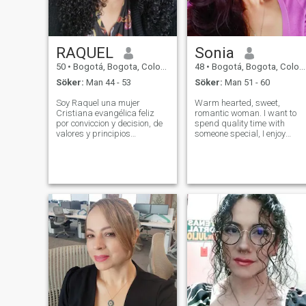
RAQUEL
Sonia
50
•
Bogotá, Bogota, Colombia
48
•
Bogotá, Bogota, Colombia
Söker:
Man 44 - 53
Söker:
Man 51 - 60
Soy Raquel una mujer
Warm hearted, sweet,
Cristiana evangélica feliz
romantic woman. I want to
por conviccion y decision, de
spend quality time with
valores y principios
someone special, I enjoy
apasionada por Dios, su
simple and fine things in life,
presencia y su palabra.
I'm active and healthy, I like
Adoradora, diseñadora,
hiking, biking, dancing,
artísta, líder y docente
having fun, cooking,
totalmente convencida
gardening. I love to travel, to
agradececida por la vida y lo
admire nat
que