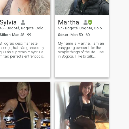
kärleksfull och romantisk.
Jag älskar musik, jag gillar
rock and roll. Jag är inte på
spelandet. Jag är
ekonomiskt stabil, jag kan
Sylvia
Martha
resa när jag vill, jag har
inget hinder
46
•
Bogotá, Bogota, Colombia
57
•
Bogotá, Bogota, Colombia
Söker:
Man 48 - 99
Söker:
Man 50 - 60
Si logras descifrar este
My name is Martha. I am an
acertijo, habrás ganado… y
easygoing person I like the
quizás el premio mayor. La
simple things of the life..I live
mitad perfecta entre todo o
in Bogotá. I like to talk,
nada. Vecino constante de la
drinking a glass of wine or
fortuna. Equilibrio entre
good coffee, I like cooking,
principio y final. Quien abre
going to pub , go to the
el camino. Igual al que está
movies, listening to music,
en el inicio. Eco del anteri
dancing, going to the