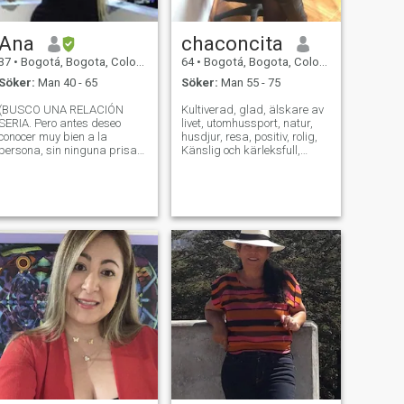
Ana
chaconcita
37
•
Bogotá, Bogota, Colombia
64
•
Bogotá, Bogota, Colombia
Söker:
Man 40 - 65
Söker:
Man 55 - 75
(BUSCO UNA RELACIÓN
Kultiverad, glad, älskare av
SERIA. Pero antes deseo
livet, utomhussport, natur,
conocer muy bien a la
husdjur, resa, positiv, rolig,
persona, sin ninguna prisa).
Känslig och kärleksfull,
Soy una mujer hermosa,
mycket feminin, lugn, med
sensual, con clase, elegante,
familjevärde, romantisk,
honesta e inteligente. ME
älskande och respekterande
ENCANTA ATENDER A MI
av värdet som varje person
PAREJA, COMO UN REY,
har. I sökandet efter äkta och
ESTO NO SIGNIFICA SER
verklig kärlek. - Ja, det är
SIRVIENTA. E
jag. - Det är du.