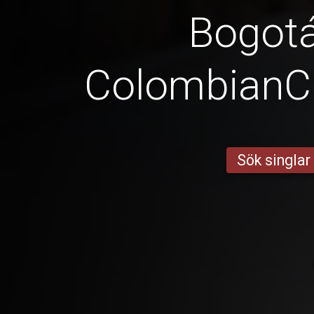
Bogot
ColombianC
Sök singlar