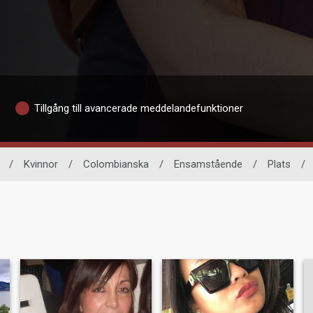
Tillgång till avancerade meddelandefunktioner
/
Kvinnor
/
Colombianska
/
Ensamstående
/
Plats
/