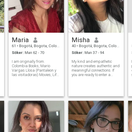
Maria
Misha
61
•
Bogotá, Bogota, Colombia
40
•
Bogotá, Bogota, Colombia
Söker:
Man 62 - 70
Söker:
Man 37 - 94
I am originally from.
My kind and empathetic
Colombia Books, Mario
nature creates authentic and
Vargas Llosa (Pantaleon y
meaningful connections. If
las visitadoras) Movies, Life
you are ready to enter a
is Beautiful (La Vita e Bella),
universe of stimulating
Toy Story, among other
conversations and exciting
d
g
things. Music, American,
experiences, I invite you to
Jazz, Latin Food, I have a
discover what we can build
varied taste. I like Itali
together on this journey of
discovery.