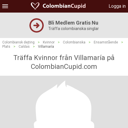
Logga in
Bli Medlem Gratis Nu
Träffa colombianska singlar
Colombiansk dejting
>
Kvinnor
>
Colombianska
>
Ensamstående
>
Plats
>
Caldas
>
Villamaría
Träffa Kvinnor från Villamaría på
ColombianCupid.com