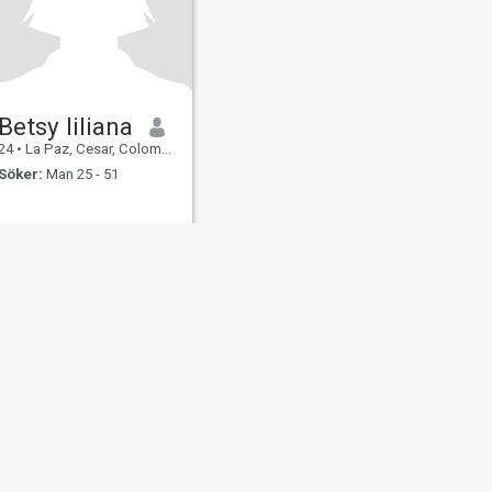
Betsy liliana
24
•
La Paz, Cesar, Colombia
Söker:
Man 25 - 51
ngsäkerhet
Sajtkarta
Gemensamma Riktlinjer
107, USA, reg. number 5529030.