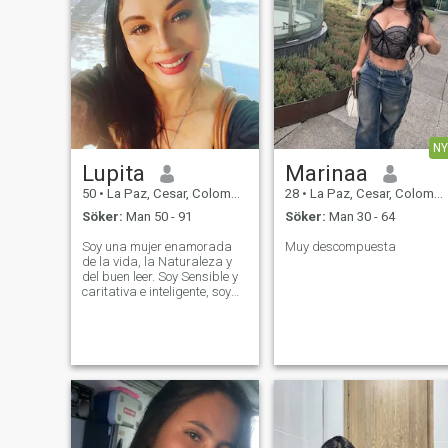
NY
Lupita
Marinaa
50
•
La Paz, Cesar, Colombia
28
•
La Paz, Cesar, Colombia
Söker:
Man 50 - 91
Söker:
Man 30 - 64
Soy una mujer enamorada
Muy descompuesta
de la vida, la Naturaleza y
del buen leer. Soy Sensible y
caritativa e inteligente, soy
una mujer de un carácter
equilibrado, muy
comprensiva, culta, tierna
con principios morales, éticos
tanto emocionales como
profesionales,