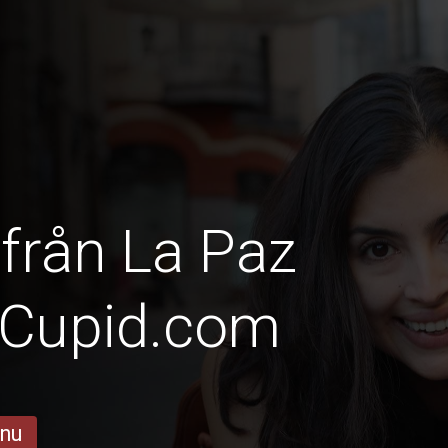
 från La Paz
nCupid.com
 nu