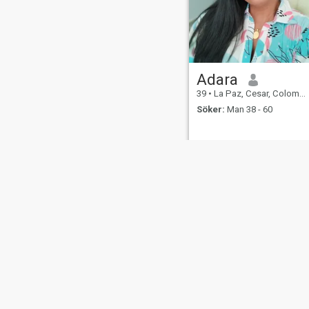
Adara
39
•
La Paz, Cesar, Colombia
Söker:
Man 38 - 60
Om oss
Kontakta oss
Framgångsberättels
This website is operated by D