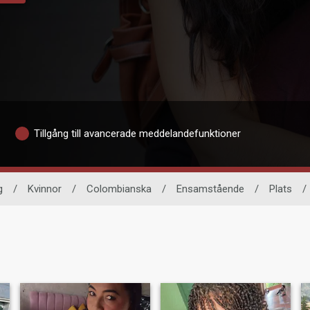
Tillgång till avancerade meddelandefunktioner
g
/
Kvinnor
/
Colombianska
/
Ensamstående
/
Plats
/