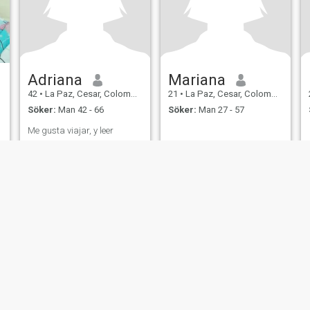
Adriana
Mariana
42
•
La Paz, Cesar, Colombia
21
•
La Paz, Cesar, Colombia
Söker:
Man 42 - 66
Söker:
Man 27 - 57
Me gusta viajar, y leer
er
Användarvillkor
Återbetalningspolicy
Integritetspolicy
Cookiepolicy
Dejti
IL MIL, INC. located at 200 Townsend St., Unit 43, San Francisco CA 94